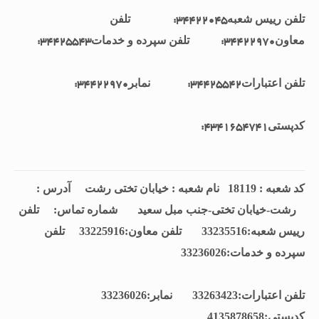
تلفن رييس شعبه
تلفن
:34422045
معاون
تلفن سپرده و خدمات
:34425543
:34422970
تلفن اعتبارات
نمابر
:34422970
:34425542
كدپستی
:4341654741
کد شعبه : 18119 نام شعبه : خیابان تختی رشت آدرس :
رشت-خیابان تختی-جنب مبل سعید شماره تماس:
تلفن
رييس شعبه:33235516 تلفن معاون:33225916 تلفن
سپرده و خدمات:33236026
تلفن اعتبارات:33263423 نمابر:33236026
كدپستی:4135878658