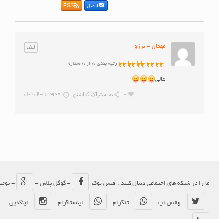
ایمیل
RSS
مهمان - برزو
لینک
رتبه بندی 5 از 5 ستاره
عالی
به اشتراک گذاشتن
0
حدود 6 سال قبل
ما را در شبکه های اجتماعی دنبال کنید : فیس بوک
- گوگل پلاس -
- توئیتر
-
- واتس اپ -
- تلگرام -
- اینستاگرام -
- لینکدین -