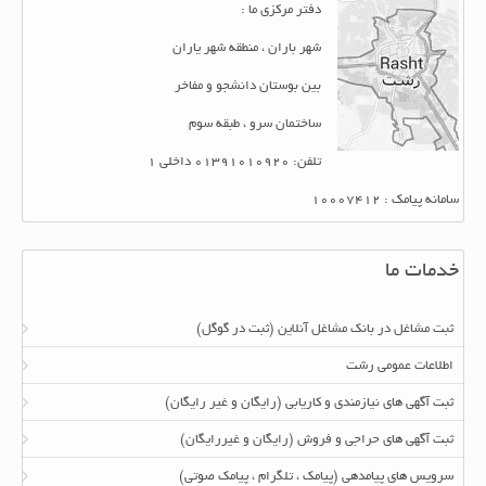
دفتر مرکزی ما :
شهر باران ، منطقه شهر یاران
بین بوستان دانشجو و مفاخر
ساختمان سرو ، طبقه سوم
تلفن: 01391010920 داخلی 1
سامانه پیامک : 10007412
خدمات ما
ثبت مشاغل در بانک مشاغل آنلاین (ثبت در گوگل)
اطلاعات عمومی رشت
ثبت آگهی های نیازمندی و کاریابی (رایگان و غیر رایگان)
ثبت آگهی های حراجی و فروش (رایگان و غیررایگان)
سرویس های پیامدهی (پیامک ، تلگرام ، پیامک صوتی)