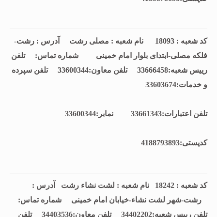
کد شعبه : 18093 نام شعبه : مصلی رشت آدرس : رشت-
فلکه مصلی-ابتدای بلوار امام خمینی شماره تماس:
تلفن
رييس شعبه:33666458 تلفن معاون:33600344 تلفن سپرده
و خدمات:33603674
تلفن اعتبارات:33661343 نمابر:33600344
كدپستی:4188793893
کد شعبه : 18242 نام شعبه : لشت نشاء رشت آدرس :
رشت-شهر لشت نشاء-خیابان امام خمینی شماره تماس:
تلفن رييس شعبه:34402202 تلفن معاون:34403536 تلفن