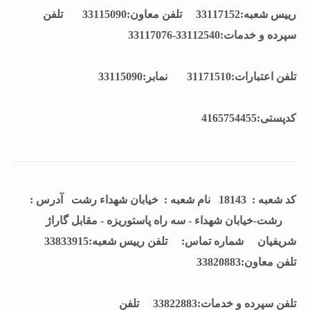
رييس شعبه:33117152 تلفن معاون:33115090 تلفن
سپرده و خدمات:33112540-33117076
تلفن اعتبارات:31171510 نمابر:33115090
كدپستی:4165754455
کد شعبه : 18143 نام شعبه : خیابان شهداء رشت آدرس :
رشت-خیابان شهداء - سه راه پاستوریزه - مقابل گاراژ
شریفیان شماره تماس:
تلفن رييس شعبه:33833915
تلفن معاون:33820883
تلفن سپرده و خدمات:33822883 تلفن