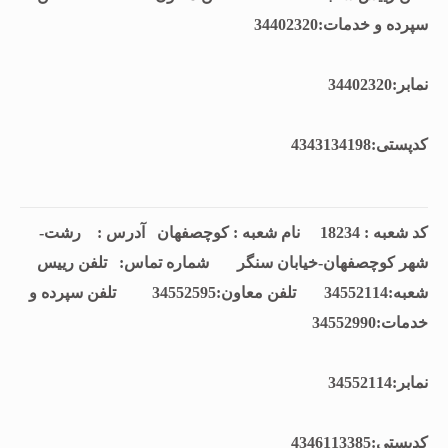
سپرده و خدمات:34402320
نمابر:34402320
كدپستی:4343134198
کد شعبه : 18234 نام شعبه : کوچصفهان آدرس : رشت-
شهر کوچصفهان-خیابان سنگر شماره تماس: تلفن رييس
شعبه:34552114 تلفن معاون:34552595 تلفن سپرده و
خدمات:34552990
نمابر:34552114
كدپستی:4346113385