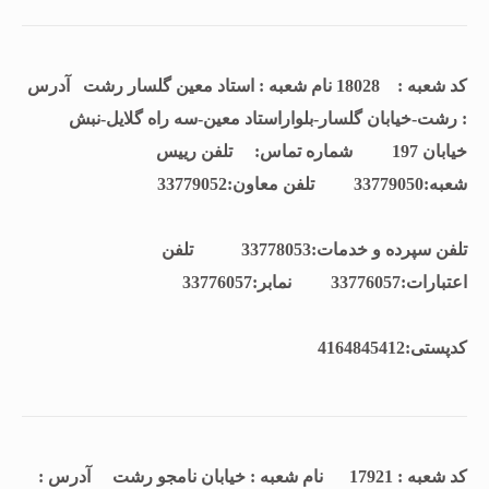
کد شعبه : 18028 نام شعبه : استاد معین گلسار رشت آدرس
: رشت-خیابان گلسار-بلواراستاد معین-سه راه گلایل-نبش
خیابان 197 شماره تماس: تلفن رييس
شعبه:33779050 تلفن معاون:33779052
تلفن سپرده و خدمات:33778053 تلفن
اعتبارات:33776057 نمابر:33776057
كدپستی:4164845412
کد شعبه : 17921 نام شعبه : خیابان نامجو رشت آدرس :