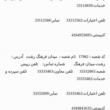
خدمات:33114059
تلفن اعتبارات:33112562 نمابر:33112560
كدپستی:4164955695
کد شعبه : 17962 نام شعبه : میدان فرهنگ رشت آدرس :
رشت-میدان فرهنگ شماره تماس: تلفن رييس
شعبه:33332061 تلفن معاون:33333463 تلفن سپرده و
خدمات:33333462
تلفن اعتبارات:33333462 نمابر:33332699
كدپستی:4184841635