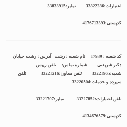
اعتبارات:33822286 نمابر:33833915
كدپستی:4176713393
کد شعبه : 17939 نام شعبه : رشت آدرس : رشت-خیابان
دکتر شریعتی شماره تماس: تلفن رييس
شعبه:33221965 تلفن معاون:33221216 تلفن
سپرده و خدمات:33220504
تلفن اعتبارات:33227852 نمابر:33221707
كدپستی:4134676579