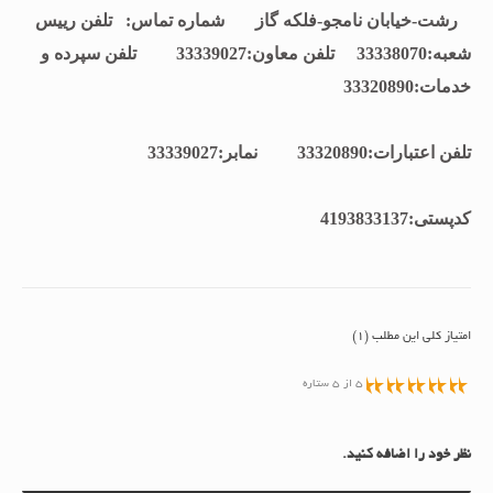
رشت-خیابان نامجو-فلکه گاز شماره تماس: تلفن رييس
شعبه:33338070 تلفن معاون:33339027 تلفن سپرده و
خدمات:33320890
تلفن اعتبارات:33320890 نمابر:33339027
كدپستی:4193833137
امتیاز کلی این مطلب (1)
5 از 5 ستاره
نظر خود را اضافه کنید.