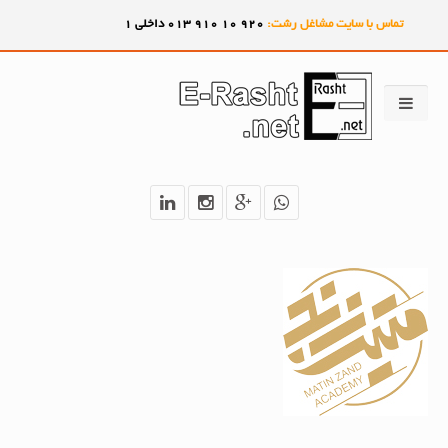
تماس با سایت مشاغل رشت:
920
10
910
013 داخلی 1