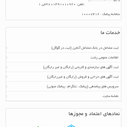
تلفن: 01391010920 داخلی 1
سامانه پیامک : 10007412
خدمات ما
ثبت مشاغل در بانک مشاغل آنلاین (ثبت در گوگل)
اطلاعات عمومی رشت
ثبت آگهی های نیازمندی و کاریابی (رایگان و غیر رایگان)
ثبت آگهی های حراجی و فروش (رایگان و غیررایگان)
سرویس های پیامدهی (پیامک ، تلگرام ، پیامک صوتی)
نقشه سایت
نمادهای اعتماد و مجوزها