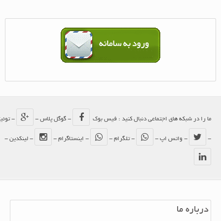
ما را در شبکه های اجتماعی دنبال کنید : فیس بوک
- گوگل پلاس -
- توئیتر
-
- واتس اپ -
- تلگرام -
- اینستاگرام -
- لینکدین -
درباره ما