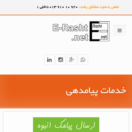
تماس با سایت مشاغل رشت:
920
10
910
013 داخلی 1
خدمات پیامدهی