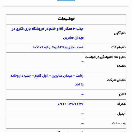
توضیحات
جذب 3 همکار آقا و خانم در فروشگاه بازی فکری در
نام آگهي
میدان صابرین
نام شرکت
اسباب بازی و کتابفروشی کودک نخبه
نام و نام خانوادگي درخواست
-
دهنده
رشت - میدان صابرین - اول گلباغ - جنب داروخانه
نشاني شرکت
دژاباد
تلفن
-
همراه
09111389177
ايميل
-
وب سايت
-