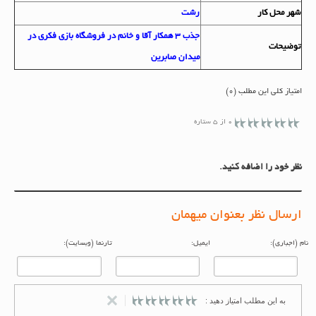
شهر محل کار
رشت
جذب 3 همکار آقا و خانم در فروشگاه بازی فکری در
توضيحات
میدان صابرین
امتیاز کلی این مطلب (0)
0 از 5 ستاره
نظر خود را اضافه کنید.
ارسال نظر بعنوان میهمان
م (اجباری):
ایمیل:
تارنما (وبسایت):
به این مطلب امتیاز دهید :