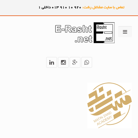
تماس با سایت مشاغل رشت:
920
10
910
013 داخلی 1