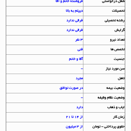
شغل درخواستي
فروشنده خانم و آقا
تحصيلات
دیپلم به بالا
رشته تحصيلي
فرقی ندارد
گرايش
فرقی ندارد
تعداد نيرو
3 نفر
تخصص ها
فنی
جنسيت
آقا و خانم
سن مورد نياز
-
تاهل
مجرد
وضعيت بيمه
در صورت توافق
وضعيت نظام وظيفه
-
اياب و ذهاب
دارد
زمان کار
از 14 تا 21
حقوق پرداختي - تومان
از 3 میلیون