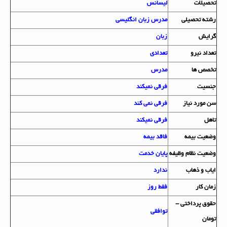
تحصيلات
لیسانس
رشته تحصيلي
مدرس زبان انگلیسی
گرايش
زبان
تعداد نيرو
تعدادی
تخصص ها
مدرس
جنسيت
فرقی نمیکند
سن مورد نياز
فرقی نمی کند
تاهل
فرقی نمیکند
وضعيت بيمه
فاقد بیمه
وضعيت نظام وظيفه
پایان خدمت
اياب و ذهاب
ندارد
زمان کار
فقط روز
حقوق پرداختي -
توافقی
تومان