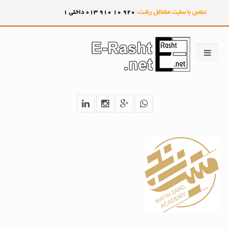
تماس با سایت مشاغل رشت:
920
10
910
013 داخلی 1