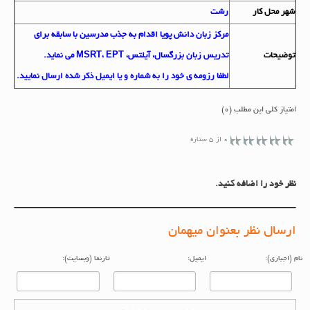
شهر محل کار
رشت
مرکز زبان دانش پویا اقدام به جذب مدرسین با سابقه برای
توضيحات
تدریس زبان بزرگسال، آیلتس، MSRT، EPT می نماید.
لطفا رزومه ی خود را به شماره و یا ایمیل ذکر شده ارسال نمایید.
امتیاز کلی این مطلب (0)
0 از 5 ستاره
نظر خود را اضافه کنید.
ارسال نظر بعنوان میهمان
م (اجباری):
ایمیل:
تارنما (وبسایت):