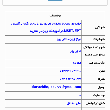
توضیحات
جذب مدرسین با سابقه برای تدریس زبان بزرگسال، آیلتس،
نام آگهي
MSRT، EPT در آموزشگاه زبان در منظریه
نام شرکت
مرکز زبان دانش پویا
نام و نام خانوادگي
حاجی پور
درخواست دهنده
نشاني شرکت
منظریه
تلفن
01333602660
همراه
09399328177
ايميل
Morvaridhajipour72@gmail.com
وب سايت
-
شغل درخواستي
سایر مشاغل