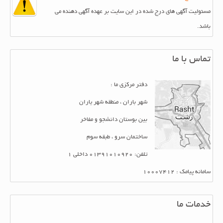
مسئولیت آگهی های درج شده در این سایت بر عهده آگهی دهنده می
باشد.
تماس با ما
دفتر مرکزی ما :
شهر باران ، منطقه شهر یاران
بین بوستان دانشجو و مفاخر
ساختمان سرو ، طبقه سوم
تلفن: 01391010920 داخلی 1
سامانه پیامک : 10007412
خدمات ما