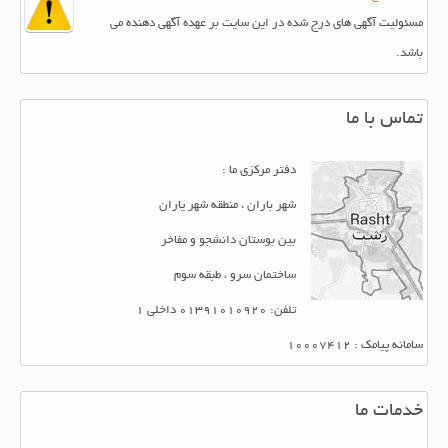
مسئولیت آگهی های درج شده در این سایت بر عهده آگهی دهنده می
باشد.
تماس با ما
دفتر مرکزی ما :
شهر باران ، منطقه شهر یاران
بین بوستان دانشجو و مفاخر
ساختمان سرو ، طبقه سوم
تلفن: 01391010920 داخلی 1
سامانه پیامک : 10007412
خدمات ما