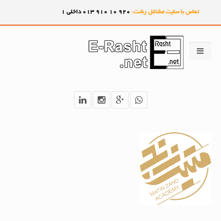
تماس با سایت مشاغل رشت:
920
10
910
013 داخلی 1