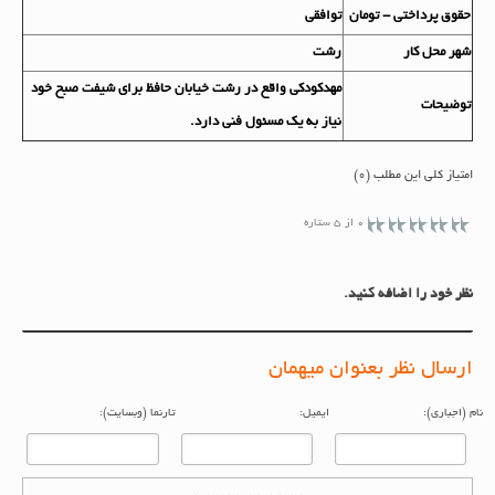
حقوق پرداختي - تومان
توافقی
شهر محل کار
رشت
مهدکودکی واقع در رشت خیابان حافظ برای شیفت صبح خود
توضيحات
نیاز به یک مسئول فنی دارد.
امتیاز کلی این مطلب (0)
0 از 5 ستاره
نظر خود را اضافه کنید.
ارسال نظر بعنوان میهمان
م (اجباری):
ایمیل:
تارنما (وبسایت):