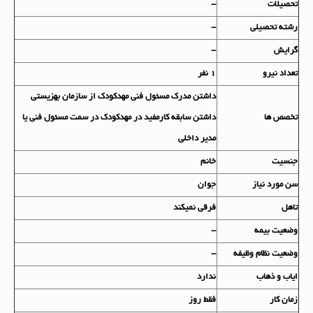
تحصيلات
-
رشته تحصيلي
-
گرايش
-
تعداد نيرو
1 نفر
داشتن مدرک مسئول فنی مهدکودک از سازمان بهزیستی
تخصص ها
داشتن سابقه کارمفید در مهدکودک در سمت مسئول فنی یا
مدیر داخلی
جنسيت
خانم
سن مورد نياز
جوان
تاهل
فرقی نمیکند
وضعيت بيمه
-
وضعيت نظام وظيفه
-
اياب و ذهاب
ندارد
زمان کار
فقط روز