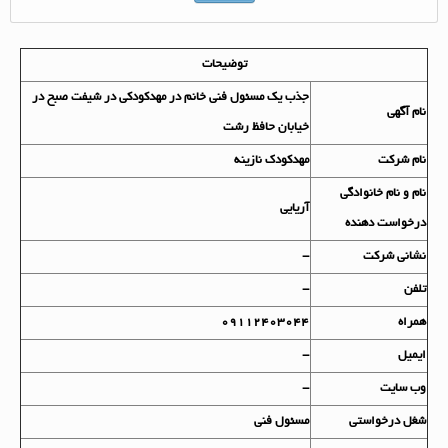
توضیحات
جذب یک مسئول فنی خانم در مهدکودکی در شیفت صبح در
نام آگهي
خیابان حافظ رشت
نام شرکت
مهدکودک نازینه
نام و نام خانوادگي
آریایی
درخواست دهنده
نشاني شرکت
-
تلفن
-
همراه
09112403044
ايميل
-
وب سايت
-
شغل درخواستي
مسئول فنی