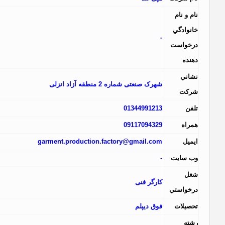
نام و نام
خانوادگي
-
درخواست
دهنده
نشاني
شهرک صنعتی شماره 2 منطقه آزاد انزلی
شرکت
تلفن
01344991213
همراه
09117094329
ايميل
gmail.com
garment.production.factory@
وب سايت
-
شغل
کارگر فنی
درخواستي
تحصيلات
فوق دیپلم
رشته