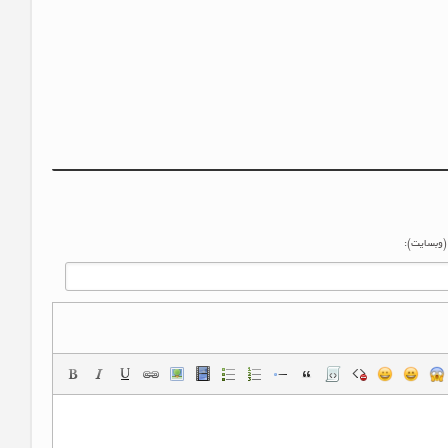
 (وبسایت):