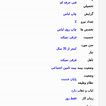
فنی حرفه ای
تحصيلي
گرايش
چاپ لباس
تعداد نيرو
2
تخصص ها
چاپ روی لباس
جنسيت
فرقی نمیکند
سن مورد
کمتر از 35 سال
نياز
تاهل
فرقی نمیکند
وضعيت بيمه
بیمه تامین اجتماعی
وضعيت
پایان خدمت
نظام وظيفه
اياب و ذهاب
دارد
زمان کار
فقط روز