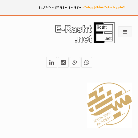
تماس با سایت مشاغل رشت:
920
10
910
013 داخلی 1