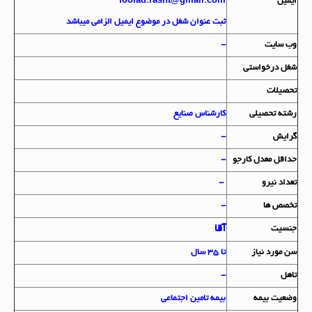
ايميل
foolad.rasht@gmail.com
ثبت عنوان شغل در موضوع ایمیل الزامی میباشد
وب سايت
-
شغل درخواستي
تحصيلات
رشته تحصيلي
کارشناس صنایع
گرايش
-
حداقل معدل کارجو
-
تعداد نيرو
-
تخصص ها
-
آقا
جنسيت
سن مورد نياز
تا 35 سال
تاهل
-
وضعيت بيمه
بیمه تامین اجتماعی