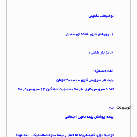
توضيحات تكميلی:
1. روزهای كاری :هفته ای سه بار
2. مزايای شغلی :
الف: دستمزد:
بابت هر سرويس کاری 300000 تومان
تعداد سرويس كاری: هر ماه به صورت ميانگين 12 سرويس در ماه
توضيحات
ب:
بيمه: پوشش بيمه تامين اجتماعي
توضيح اول: كليه هزينه ها اعم از بيمه ،سوخت،لاستيك ....به عهده