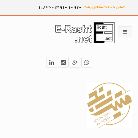
تماس با سایت مشاغل رشت:
920
10
910
013 داخلی 1