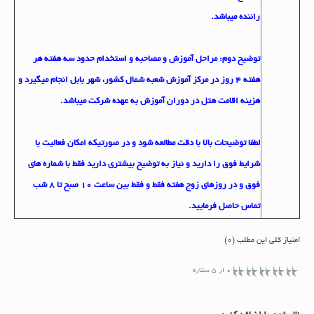
راننده ميباشد.
توضيح دوم: مراحل آموزش و مصاحبه و استخدام حدود سه هفته هر
هفته 4 روز در مركز آموزش شعبه شمال كشور، شهر بابل انجام ميگيرد و
هزينه اقامت هتل در دوران آموزش به عهده شركت ميباشد.
لطفا توضيحات بالا با دقت مطالعه شود و در صورتيكه امكان فعاليت با
شرايط فوق را داريد و نياز به توضيح بيشتري داريد فقط با شماره هاي
فوق و در روزهاي زوج هفته فقط و فقط بين ساعت 10 صبح تا 8 شب
تماس حاصل فرماييد.
امتیاز کلی این مطلب (0)
0 از 5 ستاره