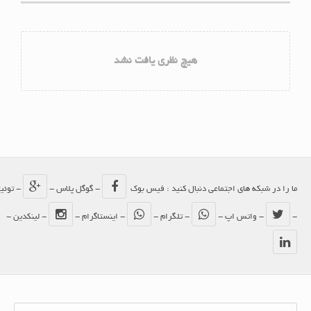
هیچ نظری یافت نشد
ما را در شبکه های اجتماعی دنبال کنید : فیس بوک
- گوگل پلاس -
- توئیتر
-
- واتس اپ -
- تلگرام -
- اینستاگرام -
- لینکدین -