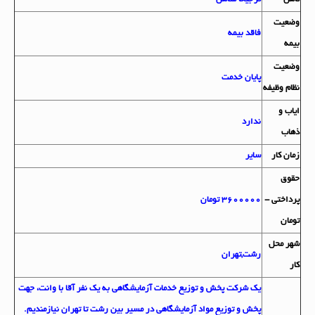
وضعيت
فاقد بیمه
بيمه
وضعيت
پایان خدمت
نظام وظيفه
اياب و
ندارد
ذهاب
زمان کار
سایر
حقوق
پرداختي -
3600000 تومان
تومان
شهر محل
رشت,تهران
کار
يك شركت پخش و توزيع خدمات آزمايشگاهي به يك نفر آقا با وانت، جهت
پخش و توزيع مواد آزمايشگاهي در مسير بين رشت تا تهران نيازمنديم.