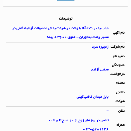
توضیحات
جذب یک راننده آقا با وانت در شرکت پخش محصولات آزمایشگاهی در
نام آگهي
مسیر رشت به تهران - حقوق 3600 + بیمه
نام شرکت
زنجیره سرد
نام و نام
خانوادگي
مجتبی آزادی
درخواست
دهنده
نشاني
بابل میدان قاضی کیتی
شرکت
تلفن
-
تماس در روزهای زوج از 10 صبح تا 8 شب
همراه
09305281126