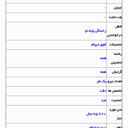
ايميل
-
وب سايت
-
شغل
رانندگی پایه دو
درخواستي
تحصيلات
فوق دیپلم
رشته
همه
تحصيلي
گرايش
همه
تعداد نيرو
یک نفر
تخصص ها
دقت
جنسيت
مرد
سن مورد
20 تا 45 سال
نياز
تاهل
ترجیحا متاهل