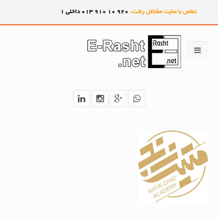
تماس با سایت مشاغل رشت:
920
10
910
013 داخلی 1