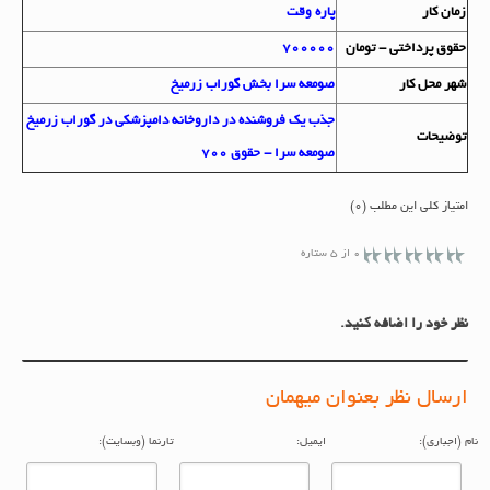
زمان کار
پاره وقت
حقوق پرداختي - تومان
700000
شهر محل کار
صومعه سرا بخش گوراب زرمیخ
جذب یک فروشنده در داروخانه دامپزشکی در گوراب زرمیخ
توضيحات
صومعه سرا - حقوق 700
امتیاز کلی این مطلب (0)
0 از 5 ستاره
نظر خود را اضافه کنید.
ارسال نظر بعنوان میهمان
م (اجباری):
ایمیل:
تارنما (وبسایت):