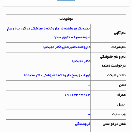
توضیحات
جذب یک فروشنده در داروخانه دامپزشکی در گوراب زرمیخ
نام آگهي
صومعه سرا - حقوق 700
نام شرکت
داروخانه دامپزشکی دکتر مجیدنیا
نام و نام خانوادگي
دکتر مجیدنیا
درخواست دهنده
نشاني شرکت
گوراب زرمیخ داروخانه دامپزشکی دکتر مجیدنیا
تلفن
-
همراه
09113347202
ايميل
وب سايت
-
شغل درخواستي
فروشندگی