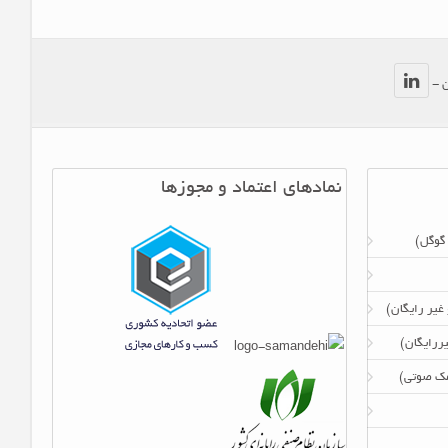
ن -
نمادهای اعتماد و مجوزها
 گوگل)
 غیر رایگان)
ررایگان)
امک صوتی)