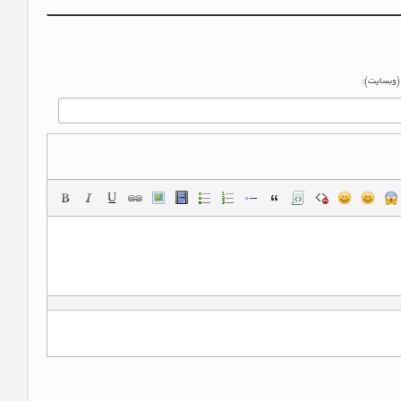
 (وبسایت):