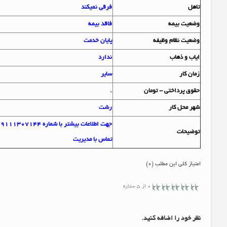
تاهل
فرقی نمیکند
وضعيت بيمه
فاقد بیمه
وضعيت نظام وظيفه
پایان خدمت
اياب و ذهاب
ندارد
زمان کار
سایر
حقوق پرداختي - تومان
.
شهر محل کار
رشت
جهت اطلاعات بیشتر با شماره 09111307144
توضيحات
تماس با مدیریت
امتیاز کلی این مطلب (0)
0 از 5 ستاره
نظر خود را اضافه کنید.