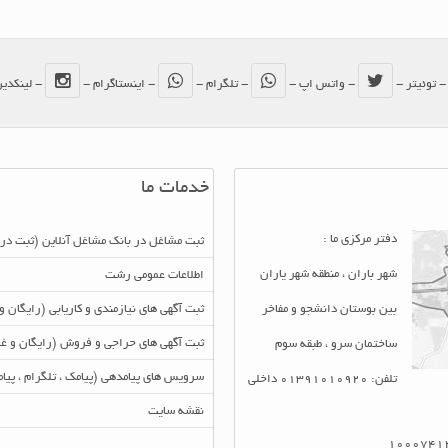
 توئیتر -
- واتس اپ -
- تلگرام -
- اینستاگرام -
- لینکدی
خدمات ما
دفتر مرکزی ما :
ثبت مشاغل در بانک مشاغل آنلاین (ثبت در
شهر باران ، منطقه شهر یاران
اطلاعات عمومی رشت
بین بوستان دانشجو و مفاخر
ثبت آگهی های نیازمندی و کاریابی (رایگان و
ثبت آگهی های حراجی و فروش (رایگان و غی
ساختمان سرو ، طبقه سوم
سرویس های پیامدهی (پیامک ، تلگرام ، پی
تلفن: 01391010920 داخلی
نقشه سایت