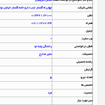
نام و نام خانوادگي درخواست دهنده
عباس شریفیان
نشاني شرکت
چهارراه گلسار جنب دارو خانه گلسار خیابان نو
تلفن
01332113100
همراه
09111307144
ايميل
وب سايت
-
شغل درخواستي
رانندگی پایه دو
تحصيلات
سایر مدارج
رشته تحصيلي
.
گرايش
.
تعداد نيرو
5
تخصص ها
.
جنسيت
مرد
سن مورد نياز
.