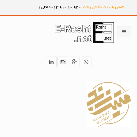
تماس با سایت مشاغل رشت:
920
10
910
013 داخلی 1