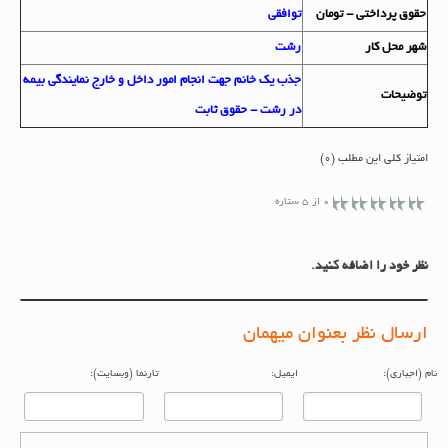
حقوق پرداختي - تومان
توافقی
شهر محل کار
رشت
جذب یک خانم جهت انجام امور داخل و خارج نمایندگی بیمه
توضيحات
در رشت - حقوق ثابت
امتیاز کلی این مطلب (0)
0 از 5 ستاره
نظر خود را اضافه کنید.
ارسال نظر بعنوان میهمان
م (اجباری):
ایمیل:
تارنما (وبسایت):