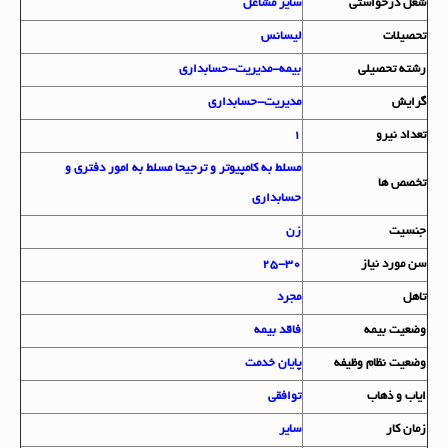
شغل درخواستي
سایر مشاغل
تحصيلات
لیسانس
رشته تحصيلي
بیمه-مدیریت-حسابداری
گرايش
مدیریت-حسابداری
تعداد نيرو
1
مسلط به کامپیوتر و ترجیحا مسلط به امور دفتری و
تخصص ها
حسابداری
جنسيت
زن
سن مورد نياز
25-30
تاهل
مجرد
وضعيت بيمه
فاقد بیمه
وضعيت نظام وظيفه
پایان خدمت
اياب و ذهاب
توافقی
زمان کار
سایر