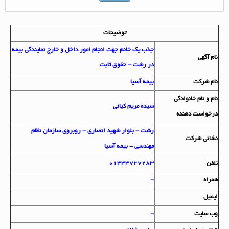
توضیحات
جذب یک خانم جهت انجام امور داخل و خارج نمایندگی بیمه
نام آگهي
در رشت - حقوق ثابت
نام شرکت
بیمه آسیا
نام و نام خانوادگي
سیده مریم کیائی
درخواست دهنده
رشت - بلوار شهید انصاری - روبروی سازمان نظام
نشاني شرکت
مهندسی - بیمه آسیا
تلفن
01333727283
همراه
-
ايميل
وب سايت
-