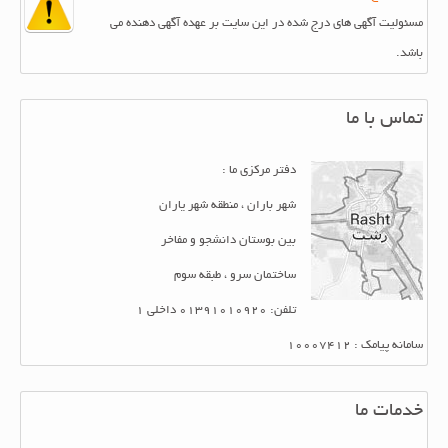
مسئولیت آگهی های درج شده در این سایت بر عهده آگهی دهنده می
باشد.
تماس با ما
دفتر مرکزی ما :
شهر باران ، منطقه شهر یاران
بین بوستان دانشجو و مفاخر
ساختمان سرو ، طبقه سوم
تلفن: 01391010920 داخلی 1
سامانه پیامک : 10007412
خدمات ما