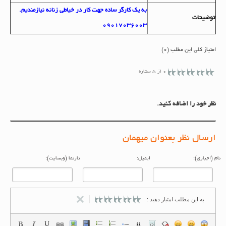
به یک کارگر ساده جهت کار در خیاطی زنانه نیازمندیم.
توضيحات
09017036003
امتیاز کلی این مطلب (0)
0 از 5 ستاره
نظر خود را اضافه کنید.
ارسال نظر بعنوان میهمان
م (اجباری):
ایمیل:
تارنما (وبسایت):
به این مطلب امتیاز دهید :