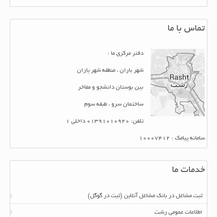
تماس با ما
دفتر مرکزی ما :
شهر باران ، منطقه شهر یاران
بین بوستان دانشجو و مفاخر
ساختمان سرو ، طبقه سوم
تلفن: 01391010920 داخلی 1
سامانه پیامک : 10007412
خدمات ما
ثبت مشاغل در بانک مشاغل آنلاین (ثبت در گوگل)
اطلاعات عمومی رشت