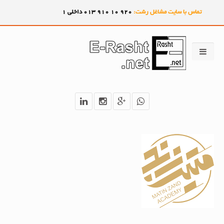
تماس با سایت مشاغل رشت:
920
10
910
013 داخلی 1