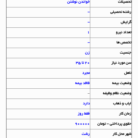
تحصيلات
خواندن نوشتن
رشته تحصيلي
-
گرايش
-
تعداد نيرو
1
تخصص ها
-
جنسيت
زن
سن مورد نياز
20 تا 35
تاهل
مجرد
وضعيت بيمه
فاقد بیمه
وضعيت نظام وظيفه
-
اياب و ذهاب
دارد
زمان کار
فقط روز
حقوق پرداختي - تومان
900000
شهر محل کار
رشت