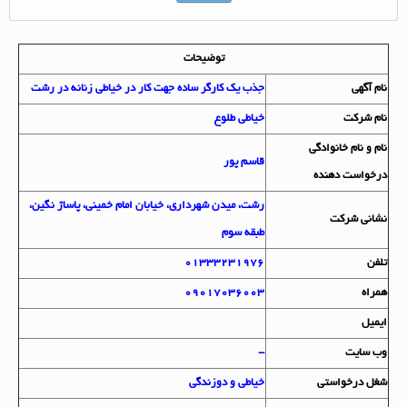
توضیحات
نام آگهي
جذب یک کارگر ساده جهت کار در خیاطی زنانه در رشت
نام شرکت
خیاطی طلوع
نام و نام خانوادگي
قاسم پور
درخواست دهنده
رشت، میدن شهرداری، خیابان امام خمینی، پاساژ نگین،
نشاني شرکت
طبقه سوم
تلفن
01333231976
همراه
09017036003
ايميل
وب سايت
-
شغل درخواستي
خیاطی و دوزندگی