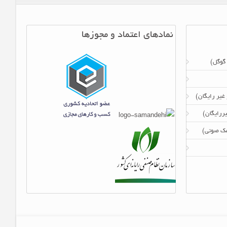
نمادهای اعتماد و مجوزها
 گوگل)
 غیر رایگان)
ررایگان)
امک صوتی)