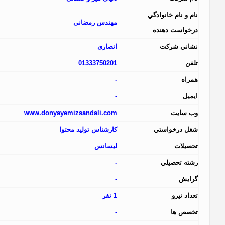
نام و نام خانوادگي
مهندس رمضانی
درخواست دهنده
نشاني شرکت
انصاری
تلفن
01333750201
همراه
-
ايميل
-
وب سايت
www.donyayemizsandali.com
شغل درخواستي
کارشناس تولید محتوا
تحصيلات
لیسانس
رشته تحصيلي
-
گرايش
-
تعداد نيرو
1 نفر
تخصص ها
-