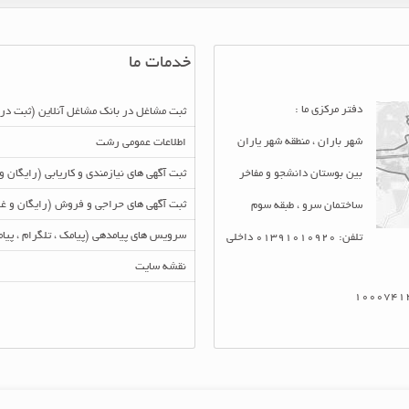
خدمات ما
دفتر مرکزی ما :
ثبت مشاغل در بانک مشاغل آنلاین (ثبت در
شهر باران ، منطقه شهر یاران
اطلاعات عمومی رشت
بین بوستان دانشجو و مفاخر
ثبت آگهی های نیازمندی و کاریابی (رایگان و
ثبت آگهی های حراجی و فروش (رایگان و غی
ساختمان سرو ، طبقه سوم
سرویس های پیامدهی (پیامک ، تلگرام ، پی
تلفن: 01391010920 داخلی
نقشه سایت