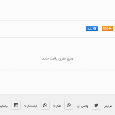
RSS
ایمیل
هیچ نظری یافت نشد
 توئیتر -
- واتس اپ -
- تلگرام -
- اینستاگرام -
- لینکدی