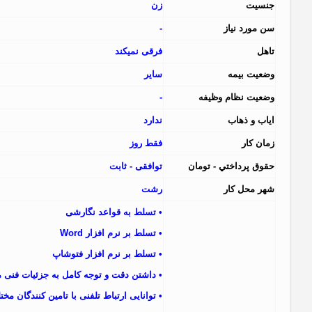
جنسيت
زن
سن مورد نياز
-
تاهل
فرقی نمیکند
وضعيت بيمه
سایر
وضعيت نظام وظيفه
-
اياب و ذهاب
ندارد
زمان کار
فقط روز
حقوق پرداختي - تومان
توافقی - ثابت
شهر محل کار
رشت
• تسلط به قواعد نگارشی
• تسلط بر نرم افزار Word
• تسلط بر نرم افزار فتوشاپ
• داشتن دقت و توجه کامل به جزئیات فنی 
• توانایی ارتباط تلفنی با تامین کنندگان مخت