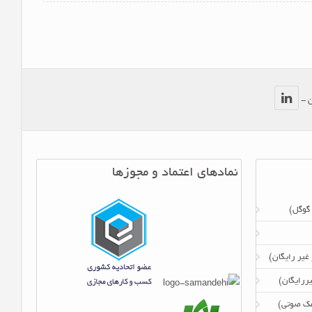
ن -
نمادهای اعتماد و مجوزها
 گوگل)
 غیر رایگان)
ررایگان)
امک صوتی)