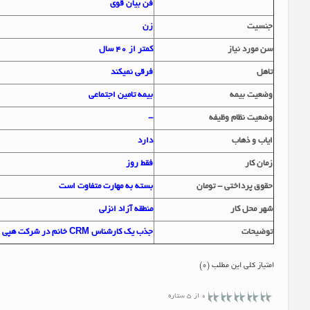
فن بیان قوی
جنسيت
زن
سن مورد نياز
کمتر از 40 سال
تاهل
فرقی نمیکند
وضعيت بيمه
بیمه تامین اجتماعی
وضعيت نظام وظيفه
-
اياب و ذهاب
دارد
زمان کار
فقط روز
حقوق پرداختي - تومان
بسته به مهارت متفاوت است
شهر محل کار
منطقه آزاد انزلی
توضيحات
جذب یک کارشناس CRM خانم در شرکت هپی لند در شهرک صنعتی حسن رود
امتیاز کلی این مطلب (0)
0 از 5 ستاره