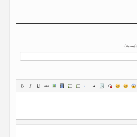
 (وبسایت):