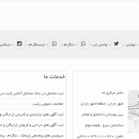
 توئیتر -
- واتس اپ -
- تلگرام -
- اینستاگرام -
- لینکدی
خدمات ما
دفتر مرکزی ما :
ثبت مشاغل در بانک مشاغل آنلاین (ثبت در
شهر باران ، منطقه شهر یاران
اطلاعات عمومی رشت
بین بوستان دانشجو و مفاخر
ثبت آگهی های نیازمندی و کاریابی (رایگان و
ثبت آگهی های حراجی و فروش (رایگان و غی
ساختمان سرو ، طبقه سوم
سرویس های پیامدهی (پیامک ، تلگرام ، پی
تلفن: 01391010920 داخلی