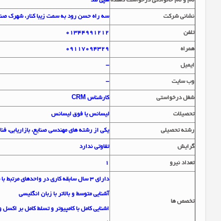
نام و نام خانوادگي درخواست دهنده
هپی لند
نشاني شرکت
سه راه حسن رود به سمت زیبا کنار، شهرک صنعتی شماره 2 منطقه آزاد انزلی،
تلفن
01344991212
همراه
09117094329
ايميل
-
وب سايت
-
شغل درخواستي
کارشناس CRM
تحصيلات
لیسانس یا فوق لیسانس
رشته تحصيلي
یکی از رشته های مهندسی صنایع، بازاریابی، فناوری 
گرايش
تفاوتی ندارد
تعداد نيرو
1
دارای 3 سال سابقه کاری در واحدهای مرتبط با مدیریت ارتباط با مشتری و یا تیم های فروش
آشنایی متوسط و بالاتر با زبان انگلیسی
تخصص ها
اشنایی کامل با کامپیوتر و تسلط کامل بر اکسل و ور