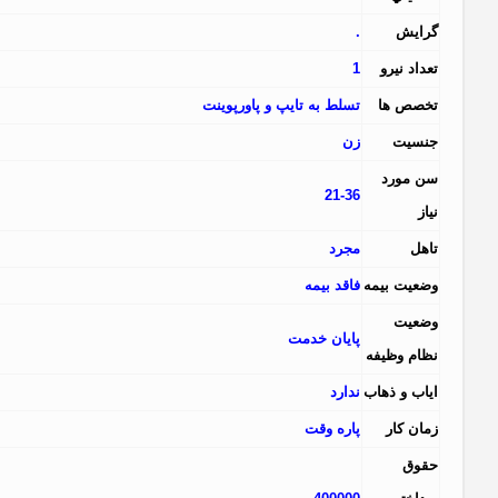
گرايش
.
تعداد نيرو
1
تخصص ها
تسلط به تایپ و پاورپوینت
جنسيت
زن
سن مورد
21-36
نياز
تاهل
مجرد
وضعيت بيمه
فاقد بیمه
وضعيت
پایان خدمت
نظام وظيفه
اياب و ذهاب
ندارد
زمان کار
پاره وقت
حقوق