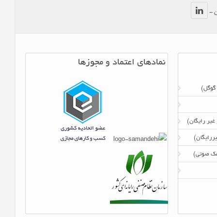
ن -
نمادهای اعتماد و مجوزها
 گوگل)
 غیر رایگان)
ررایگان)
امک صوتی)