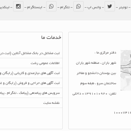
 توئیتر -
- واتس اپ -
- تلگرام -
- اینستاگرام -
- لینکدی
خدمات ما
دفتر مرکزی ما :
ثبت مشاغل در بانک مشاغل آنلاین (ثبت در
شهر باران ، منطقه شهر یاران
اطلاعات عمومی رشت
بین بوستان دانشجو و مفاخر
ثبت آگهی های نیازمندی و کاریابی (رایگان و
ثبت آگهی های حراجی و فروش (رایگان و غی
ساختمان سرو ، طبقه سوم
سرویس های پیامدهی (پیامک ، تلگرام ، پی
تلفن: 01391010920 داخلی
نقشه سایت