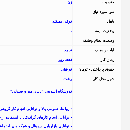
جنسيت
زن
سن مورد نياز
-
تاهل
فرقی نمیکند
وضعيت بيمه
-
وضعيت نظام وظيفه
-
اياب و ذهاب
ندارد
زمان کار
فقط روز
حقوق پرداختي - تومان
توافقی
شهر محل کار
رشت
فروشگاه اینترنتی “دنیای میز و صندلی”
• روابط عمومی بالا و توانایی انجام کار گروهی
• توانایی انجام کارهای گرافیکی با استفاده از 
• توانایی بازاریابی دیجیتال و شبکه های اجتما