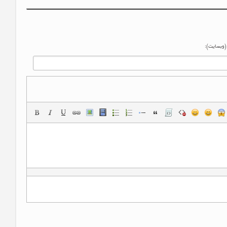
 (وبسایت):