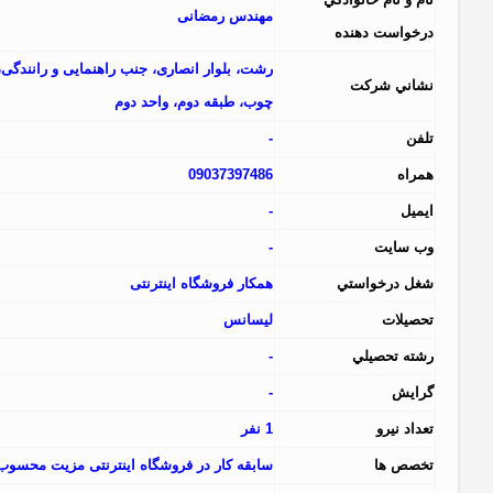
مهندس رمضانی
درخواست دهنده
رشت، بلوار انصاری، جنب راهنمایی و رانندگی
نشاني شرکت
چوب، طبقه دوم، واحد دوم
تلفن
-
همراه
09037397486
ايميل
-
وب سايت
-
شغل درخواستي
همکار فروشگاه اینترنتی
تحصيلات
لیسانس
رشته تحصيلي
-
گرايش
-
تعداد نيرو
1 نفر
تخصص ها
سابقه کار در فروشگاه اینترنتی مزیت محسو