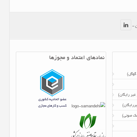
ن -
نمادهای اعتماد و مجوزها
 گوگل)
 غیر رایگان)
ررایگان)
امک صوتی)