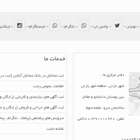
 توئیتر -
- واتس اپ -
- تلگرام -
- اینستاگرام -
- لینکدی
خدمات ما
دفتر مرکزی ما :
ثبت مشاغل در بانک مشاغل آنلاین (ثبت در
شهر باران ، منطقه شهر یاران
اطلاعات عمومی رشت
بین بوستان دانشجو و مفاخر
ثبت آگهی های نیازمندی و کاریابی (رایگان و
ثبت آگهی های حراجی و فروش (رایگان و غی
ساختمان سرو ، طبقه سوم
سرویس های پیامدهی (پیامک ، تلگرام ، پی
تلفن: 01391010920 داخلی
نقشه سایت