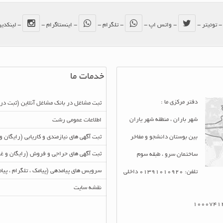
 توئیتر -
- واتس اپ -
- تلگرام -
- اینستاگرام -
- لینکدی
خدمات ما
دفتر مرکزی ما :
ثبت مشاغل در بانک مشاغل آنلاین (ثبت در
شهر باران ، منطقه شهر یاران
اطلاعات عمومی رشت
بین بوستان دانشجو و مفاخر
ثبت آگهی های نیازمندی و کاریابی (رایگان و
ثبت آگهی های حراجی و فروش (رایگان و غی
ساختمان سرو ، طبقه سوم
سرویس های پیامدهی (پیامک ، تلگرام ، پی
تلفن: 01391010920 داخلی
نقشه سایت