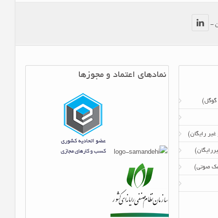
ن -
نمادهای اعتماد و مجوزها
 گوگل)
 غیر رایگان)
ررایگان)
امک صوتی)