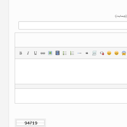
 (وبسایت):