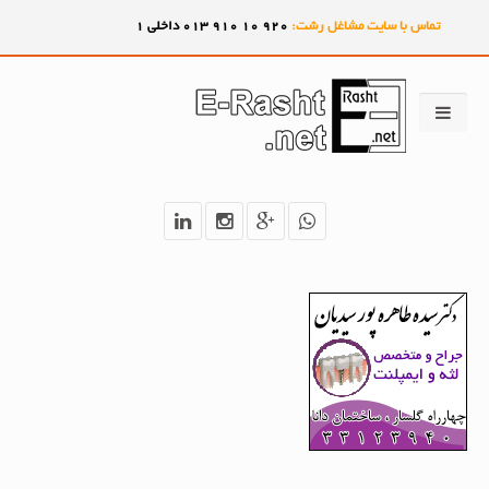
تماس با سایت مشاغل رشت:
920
10
910
013 داخلی 1