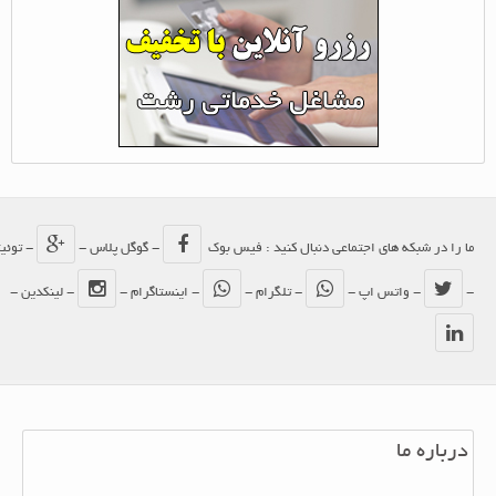
ما را در شبکه های اجتماعی دنبال کنید : فیس بوک
- گوگل پلاس -
- توئیتر
-
- واتس اپ -
- تلگرام -
- اینستاگرام -
- لینکدین -
درباره ما