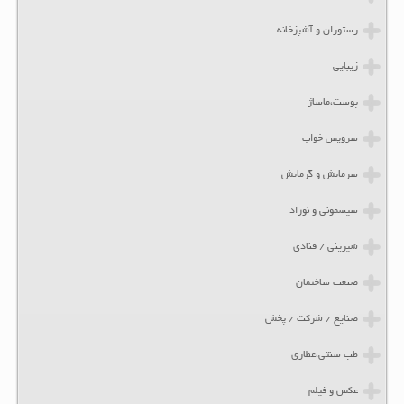
رستوران و آشپزخانه
زیبایی
پوست،ماساژ
سرویس خواب
سرمایش و گرمایش
سیسمونی و نوزاد
شیرینی / قنادی
صنعت ساختمان
صنایع / شرکت / پخش
طب سنتی،عطاری
عکس و فیلم