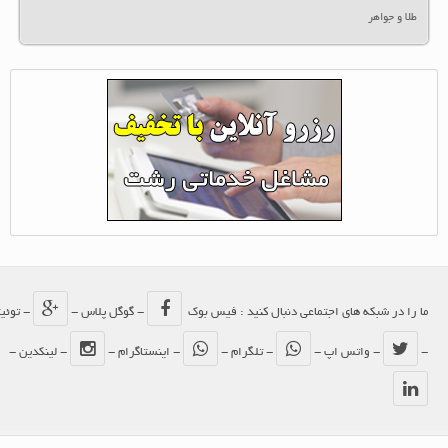
طلا و جواهر
ما را در شبکه های اجتماعی دنبال کنید : فیس بوک
- گوگل پلاس -
- توئیتر
-
- واتس اپ -
- تلگرام -
- اینستاگرام -
- لینکدین -