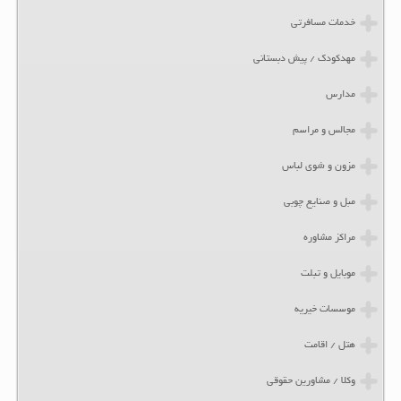
خدمات مسافرتی
مهدکودک / پیش دبستانی
مدارس
مجالس و مراسم
مزون و شوی لباس
مبل و صنایع چوبی
مراکز مشاوره
موبایل و تبلت
موسسات خیریه
هتل / اقامت
وکلا / مشاورین حقوقی