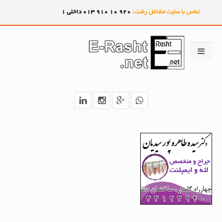
تماس با سایت مشاغل رشت:
920
10
910
013 داخلی 1