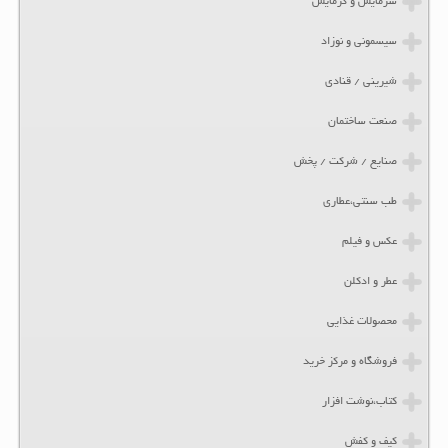
سرمایش و گرمایش
سیسمونی و نوزاد
شیرینی / قنادی
صنعت ساختمان
صنایع / شرکت / پخش
طب سنتی،عطاری
عکس و فیلم
عطر و ادکلن
محصولات غذایی
فروشگاه و مرکز خرید
کتاب،نوشت افزار
کیف و کفش