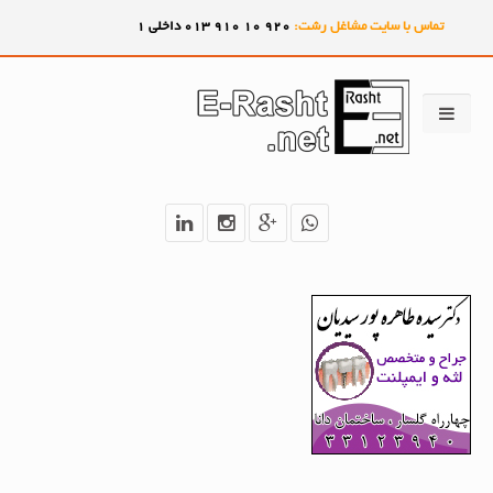
تماس با سایت مشاغل رشت:
920
10
910
013 داخلی 1