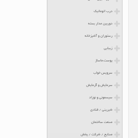
درب اتوماتیک
دوربین مدار بسته
رستوران و آشپزخانه
زیبایی
پوست،ماساژ
سرویس خواب
سرمایش و گرمایش
سیسمونی و نوزاد
شیرینی / قنادی
صنعت ساختمان
صنایع / شرکت / پخش