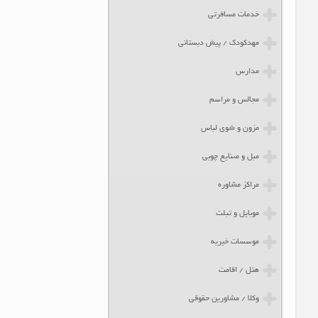
خدمات مسافرتی
مهدکودک / پیش دبستانی
مدارس
مجالس و مراسم
مزون و شوی لباس
مبل و صنایع چوبی
مراکز مشاوره
موبایل و تبلت
موسسات خیریه
هتل / اقامت
وکلا / مشاورین حقوقی