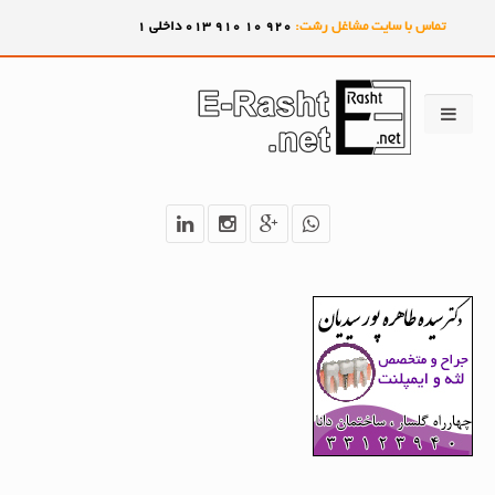
تماس با سایت مشاغل رشت:
920
10
910
013 داخلی 1