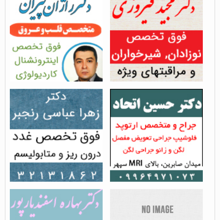
دکتر مجید فیروزی - فوق
دکتر راژان پیران - فوق
تخصص نوزادان در...
تخصص آنژیوپلاستی قلب...
بازدید از مطلب : 3388
بازدید از مطلب : 3563
دکتر حسین اتحاد - جراح و
دکتر زهرا عباسی رنجبر
متخصص...
بازدید از مطلب : 3308
بازدید از مطلب : 2942
فوق تخصص قرنیه, لنز و
فوق تخصص گوارش کودکان
لیزر در رشت...
در رشت - دکتر...