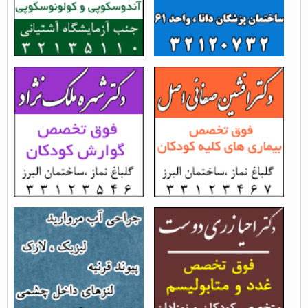
دکتر افشین صفائی
دکتر شهره ملک نژاد(فوق
اصل(فوق تخصص کلیه
تخصص کودکان)
کودکان)
بازدید از مطلب : 22370
بازدید از مطلب : 18085
دکتر احیا زری دوست - فوق
دکتر رضا سلطانی مقدم -
تخصص غدد...
فوق تخصص آب...
بازدید از مطلب : 16424
بازدید از مطلب : 16643