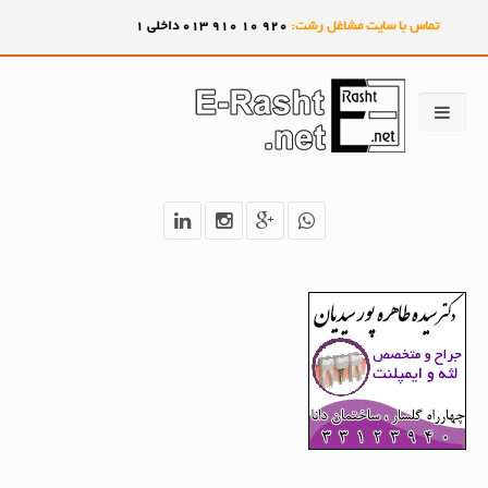
تماس با سایت مشاغل رشت:
920
10
910
013 داخلی 1