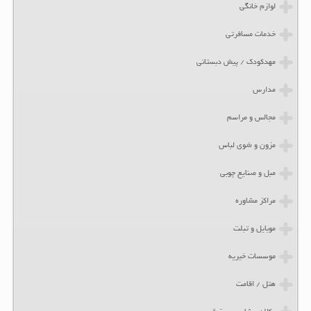
لوازم خانگی
خدمات مسافرتی
مهدکودک / پیش دبستانی
مدارس
مجالس و مراسم
مزون و شوی لباس
مبل و صنایع چوبی
مراکز مشاوره
موبایل و تبلت
موسسات خیریه
هتل / اقامت