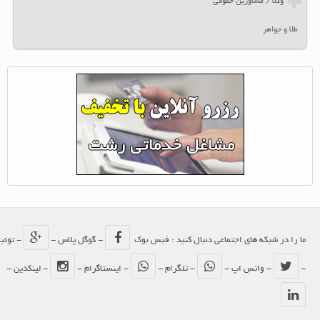
وکلا / مشاورین حقوقی
طلا و جواهر
ما را در شبکه های اجتماعی دنبال کنید : فیس بوک
- گوگل پلاس -
- توئیتر
-
- واتس اپ -
- تلگرام -
- اینستاگرام -
- لینکدین -