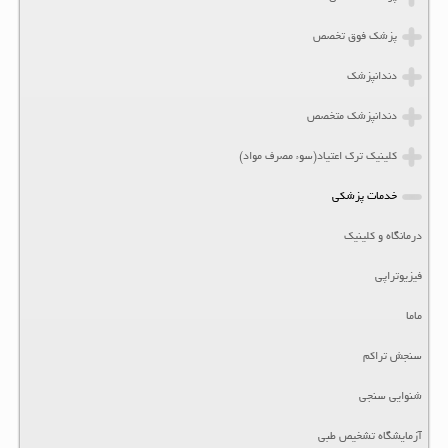
پزشک فوق تخصص
دندانپزشک
دندانپزشک متخصص
کلینیک ترک اعتیاد(سوء مصرف مواد)
خدمات پزشکی
درمانگاه و کلینیک
فیزیوتراپی
ماما
سنجش تراکم
شنوایی سنجی
آزمایشگاه تشخیص طبی