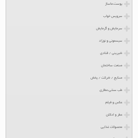
پوست،ماساژ
سرویس خواب
سرمایش و گرمایش
سیسمونی و نوزاد
شیرینی / قنادی
صنعت ساختمان
صنایع / شرکت / پخش
طب سنتی،عطاری
عکس و فیلم
عطر و ادکلن
محصولات غذایی