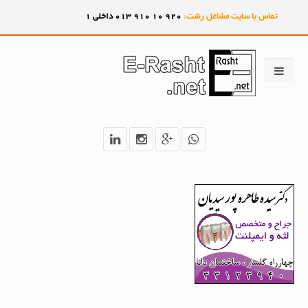
تماس با سایت مشاغل رشت:
920
10
910
013 داخلی 1