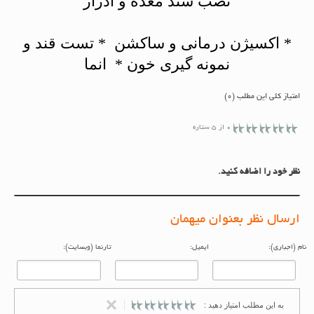
نصب سند معده و ادرار
* اکسیژن درمانی و ساکشن * تست قند و
نمونه گیری خون * انما
امتیاز کلی این مطلب (0)
0 از 5 ستاره
نظر خود را اضافه کنید.
ارسال نظر بعنوان میهمان
م (اجباری):
ایمیل:
تارنما (وبسایت):
به این مطلب امتیاز دهید :