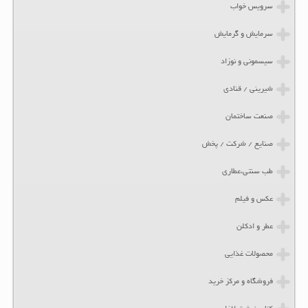
سرویس خواب
سرمایش و گرمایش
سیسمونی و نوزاد
شیرینی / قنادی
صنعت ساختمان
صنایع / شرکت / پخش
طب سنتی،عطاری
عکس و فیلم
عطر و ادکلن
محصولات غذایی
فروشگاه و مرکز خرید