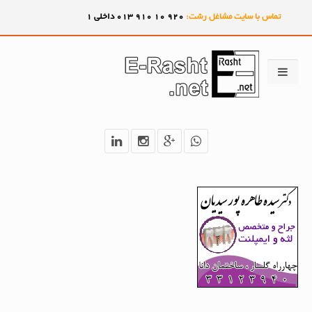
تماس با سایت مشاغل رشت:
920
10
910
013 داخلی 1