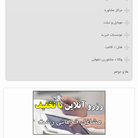
مراکز مشاوره
موبایل و تبلت
موسسات خیریه
هتل / اقامت
وکلا / مشاورین حقوقی
طلا و جواهر