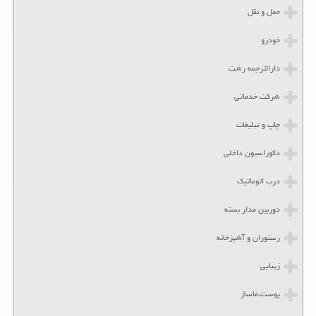
حمل و نقل
خودرو
دارالترجمه رشت
شرکت خدماتی
چاپ و تبلیغات
دکوراسیون داخلی
درب اتوماتیک
دوربین مدار بسته
رستوران و آشپزخانه
زیبایی
پوست،ماساژ