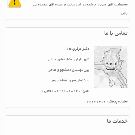
مسئولیت آگهی های درج شده در این سایت بر عهده آگهی دهنده می
باشد.
تماس با ما
دفتر مرکزی ما :
شهر باران ، منطقه شهر یاران
بین بوستان دانشجو و مفاخر
ساختمان سرو ، طبقه سوم
تلفن: 01391010920 داخلی 1
سامانه پیامک : 10007412
خدمات ما