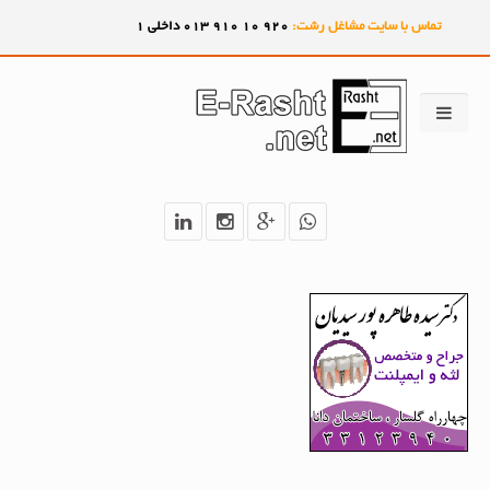
تماس با سایت مشاغل رشت:
920
10
910
013 داخلی 1