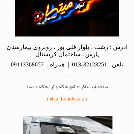
آدرس : رشت ، بلوار قلی پور ، روبروی بیمارستان
پارس ، ساختمان کریستال
تلفن : 32123251-013 | همراه : 09113368657
---
صفحه اینستاگرام آموزشگاه و آرایشگاه میتسا:
mitsa_beautysalon