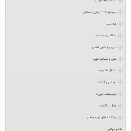
خدمات مسافرتی
مهدکودک / پیش دبستانی
مدارس
مجالس و مراسم
مزون و شوی لباس
مبل و صنایع چوبی
مراکز مشاوره
موبایل و تبلت
موسسات خیریه
هتل / اقامت
وکلا / مشاورین حقوقی
طلا و جواهر