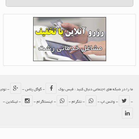
ما را در شبکه های اجتماعی دنبال کنید : فیس بوک
- گوگل پلاس -
- توئیتر
-
- واتس اپ -
- تلگرام -
- اینستاگرام -
- لینکدین -