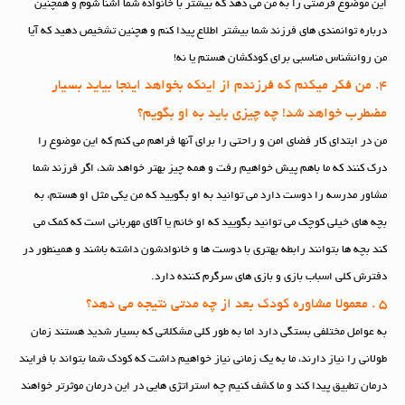
این موضوع فرصتی را به من می دهد که بیشتر با خانواده شما آشنا شوم و همچنین
درباره توانمندی های فرزند شما بیشتر اطلاع پیدا کنم و هچنین تشخیص دهید که آیا
من روانشناس مناسبی برای کودکشان هستم یا نه!
4. من فکر میکنم که فرزندم از اینکه بخواهد اینجا بیاید بسیار
مضطرب خواهد شد! چه چیزی باید به او بگویم؟
من در ابتدای کار فضای امن و راحتی را برای آنها فراهم می کنم که این موضوع را
درک کنند که ما باهم پیش خواهیم رفت و همه چیز بهتر خواهد شد، اگر فرزند شما
مشاور مدرسه را دوست دارد می توانید به او بگویید که من یکی مثل او هستم، به
بچه های خیلی کوچک می توانید بگویید که او خانم یا آقای مهربانی است که کمک می
کند بچه ها بتوانند رابطه بهتری با دوست ها و خانوادشون داشته باشند و همینطور در
دفترش کلی اسباب بازی و بازی های سرگرم کننده دارد.
5 . معمولا مشاوره کودک بعد از چه مدتی نتیجه می دهد؟
به عوامل مختلفی بستگی دارد اما به طور کلی مشکلاتی که بسیار شدید هستند زمان
طولانی را نیاز دارند، ما به یک زمانی نیاز خواهیم داشت که کودک شما بتواند با فرایند
درمان تطبیق پیدا کند و ما کشف کنیم چه استراتژی هایی در این درمان موثرتر خواهند