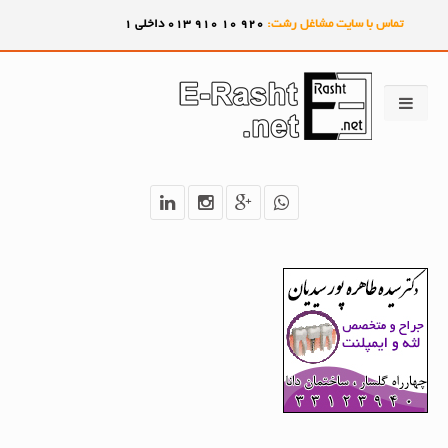
تماس با سایت مشاغل رشت:
920
10
910
013 داخلی 1