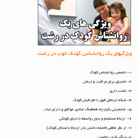
ویژگیهای یک روانشناس کودک خوب در رشت
1- تخصص روانشناس کودک
2- اشتیاق برای مراقبت و درمان
3- امانت داری
4- شبکه ارتباطی قوی با اطرافیان کودک
5- شخصیتی یکپارچه، هماهنگ، صادق، موافق و دارای ثبات .
6- ارتباط مستقیم و بدون واسطه با دنیای کودکی.
7- از نظر عاطفی فاصله داشتن (در ارتباط با مسائل کودک)
8- درگیر کردن والدین