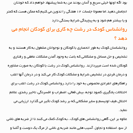
بود اگه اونها خیلی سریع و آسان بودند من به شما پیشنهاد خواهم داد که خودتان
انجامش دهید.اما معمولا جلسات ۱۲ هفتگی را تدوین می کنیم که ممکن هست که کمتر
و یا بیشتر هم شود و به پیچیدگی شرایط بستگی دارد
روانشناس کودک در رشت چه کاری برای کودکان انجام می
دهد ؟
روانشناسان کودک به طور انحصاری با کودکان و نوجوانان مشغول به کار هستند و به
تشخیص و حل مسائل و مشکلاتی که باعث به وجود آمدن مشکلات عاطفی و رفتاری
کودکان شده است میپردازند. روانشناس کودک در رشت با کودکان به صورت مشاوره
و درمان فردی در تشخیص شرایط و مشکلات کودک کار می کند و در درمان آنها اغلب
راهکارهای انفرادی مخصوص به خود را دارد.روانشناس کودک در رشت اغلب برای
اختلالات یادگیری، کمبود توجه، بیش فعالی، اضطراب و افسردگی، تاخیر رشدی، علائم
اختلال طیف اوتیسم و سایر مشکلاتی که بر رشد کودک تأثیر می گذارد ارزیابی می
نماید.
علاوه بر این، گاهی روانشناس های کودک ، به کودک کمک می کنند تا از ضربه های ناشی
از سوء استفاده و تجاوز، آسیب هایی مانند ضربه ی ناشی از مرگ یک دوست و آشنا و