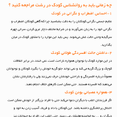
چه زمانی باید به روانشناس کودک در رشت مراجعه کنید ؟
1-احساس اضطراب و نگرانی در کودک
علایم جسمی نگرانی کودکتان را به دقت بشناسید چرا که گاهی کودکان اضطراب و
نگرانی خود را به زبان نمی‌آورند و در شرایط مختلف دچار عرق کردن، سرخی چهره،
سرگیجه وحتی حالت غش می‌شوند. پس باید این موارد را با مشاور کودک در میان
بگذارید.
2-داشتن حالت افسردگی طولانی کودک
در این موارد کودک یا نوجوان همواره ناراحت است، نمی خندد، در برابر اتفاقات
کوچک و بزرگ گریه می کند و نمی تواند جلو گریه خودش را بگیرد.کودکان و نوجوانان
معمولاً درباره افسردگی و ناراحتی خودشان حرف نمی‌زنند ولی با رفتارشان نشان
می‌دهند که افسرده هستند. حتی ممکن است کارهای خلاف انجام دهند.
3-همواره عصبانی بودن کودک
اگر فرزندتان اغلب با دیگران دعوا می‌کند حتی با افراد بزرگتر از خودش ممکن است
اختلال پرخاشگری داشته باشد. این کودکان با داد و فریاد، آسیب زدن به خود و
دیگران و … به خواسته هایشان می رسند. حتی اغلب این افراد به حیوانات نیز