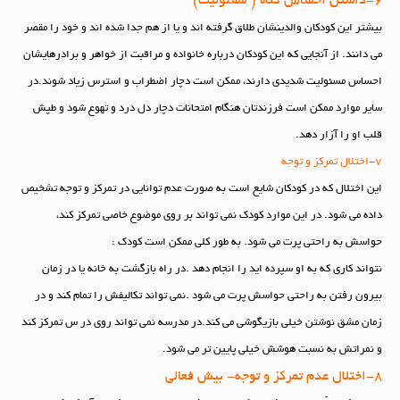
6-داشتن احساس گناه ( مسئولیت)
بیشتر این کودکان والدینشان طلاق گرفته اند و یا از هم جدا شده اند و خود را مقصر
می دانند. از آنجایی که این کودکان درباره خانواده و مراقبت از خواهر و برادرهایشان
احساس مسئولیت شدیدی دارند، ممکن است دچار اضطراب و استرس زیاد شوند.در
سایر موارد ممکن است فرزندتان هنگام امتحانات دچار دل درد و تهوع ‌شود و طپش
قلب او را آزار دهد.
7-اختلال تمرکز و توجه
این اختلال که در کودکان شایع است به صورت عدم توانایی در تمرکز و توجه تشخیص
داده می شود. در این موارد کودک نمی تواند بر روی موضوع خاصی تمرکز کند،
حواسش به راحتی پرت می شود. به طور کلی ممکن است کودک :
نتواند کاری که به او سپرده اید را انجام دهد .در راه بازگشت به خانه یا در زمان
بیرون رفتن به راحتی حواسش پرت می شود .نمی تواند تکالیفش را تمام کند و در
زمان مشق نوشتن خیلی بازیگوشی می کند.در مدرسه نمی تواند روی در س تمرکز کند
و نمراتش به نسبت هوشش خیلی پایین تر می شود.
8-اختلال عدم تمرکز و توجه- بیش فعالی