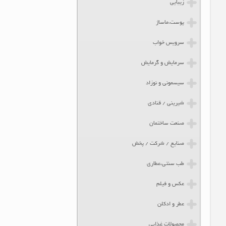
زیبایی
پوست،ماساژ
سرویس خواب
سرمایش و گرمایش
سیسمونی و نوزاد
شیرینی / قنادی
صنعت ساختمان
صنایع / شرکت / پخش
طب سنتی،عطاری
عکس و فیلم
عطر و ادکلن
محصولات غذایی