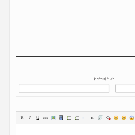
تارنما (وبسایت):