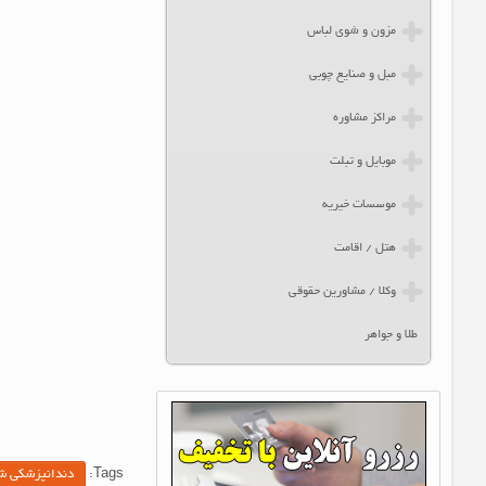
مزون و شوی لباس
مبل و صنایع چوبی
مراکز مشاوره
موبایل و تبلت
موسسات خیریه
هتل / اقامت
وکلا / مشاورین حقوقی
طلا و جواهر
Tags:
دندانپزشکی ش