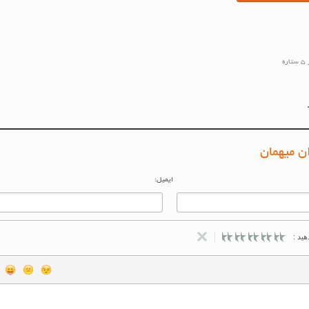
ن میهمان
ایمیل:
ید :