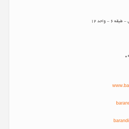
 - واحد 12
www.bar
barand
barandi