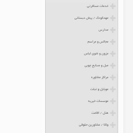
خدمات مسافرتی
مهدکودک / پیش دبستانی
مدارس
مجالس و مراسم
مزون و شوی لباس
مبل و صنایع چوبی
مراکز مشاوره
موبایل و تبلت
موسسات خیریه
هتل / اقامت
وکلا / مشاورین حقوقی