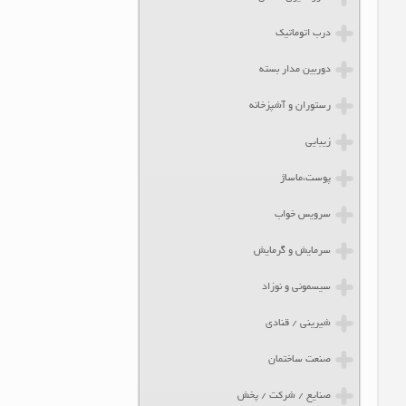
درب اتوماتیک
دوربین مدار بسته
رستوران و آشپزخانه
زیبایی
پوست،ماساژ
سرویس خواب
سرمایش و گرمایش
سیسمونی و نوزاد
شیرینی / قنادی
صنعت ساختمان
صنایع / شرکت / پخش