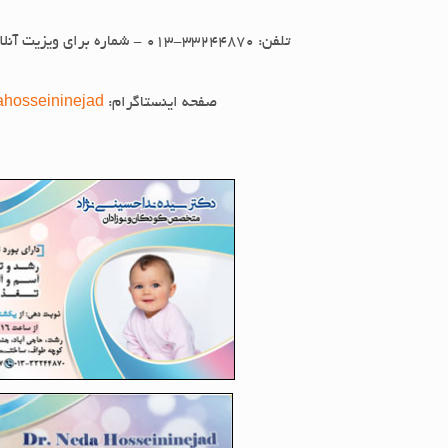
تلفن: 33244870-013 - شماره برای ویزیت آنلاین: 09025550847
صفحه اینستاگرام:
ahosseininejad