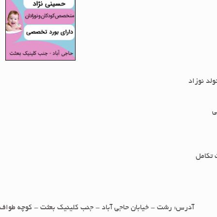
ولد نوزاد
ی
تکامل
آدرس: رشت - خیابان حاجی آباد - جنب کلینیک بعثت - کوچه طواف 