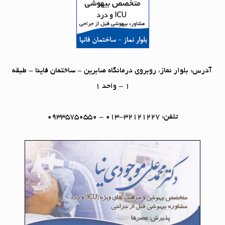
آدرس: بلوار نماز، روبروی درمانگاه صابرین - ساختمان فاینا - طبقه
1 - واحد 1
تلفن: 32121227-013 - 09335750550