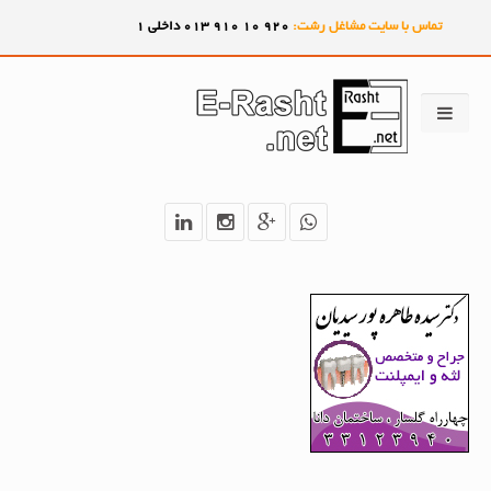
تماس با سایت مشاغل رشت:
920
10
910
013 داخلی 1