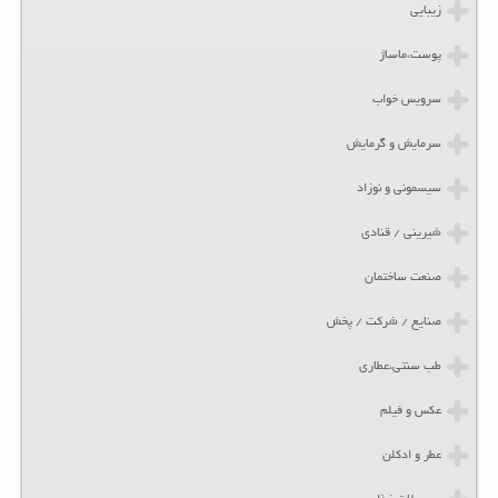
زیبایی
پوست،ماساژ
سرویس خواب
سرمایش و گرمایش
سیسمونی و نوزاد
شیرینی / قنادی
صنعت ساختمان
صنایع / شرکت / پخش
طب سنتی،عطاری
عکس و فیلم
عطر و ادکلن