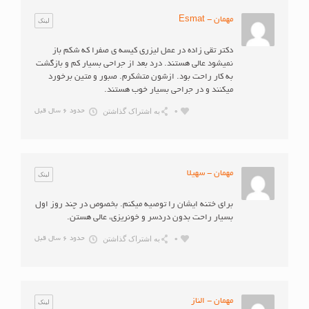
مهمان - Esmat
لینک
دکتر تقی زاده در عمل لیزری کیسه ی صفرا که شکم باز
نمیشود عالی هستند. درد بعد از جراحی بسیار کم و بازگشت
به کار راحت بود. ازشون متشکرم. صبور و متین برخورد
میکنند و در جراحی بسیار خوب هستند.
به اشتراک گذاشتن
0
حدود 6 سال قبل
مهمان - سهیلا
لینک
برای ختنه ایشان را توصیه میکنم. بخصوص در چند روز اول
بسیار راحت بدون دردسر و خونریزی، عالی هستن.
به اشتراک گذاشتن
0
حدود 6 سال قبل
مهمان - الناز
لینک