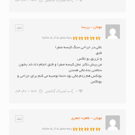
به اشتراک گذاشتن
0
حدود 6 سال قبل
مهمان - پریسا
لینک
رتبه بندی 5 از 5 ستاره
عالی،در جراحی سنگ کیسه صفرا
فتق
و تزریق بو تاکس
من پیش دکتر عمل کیسه صفرا و فتق انجام داد،خد بشون
سلامتی بده،عالی هستن
بوتکس هم زدم،عالی بود،حتما توصیه می کنم برای جراحی و
بوتاکس
به اشتراک گذاشتن
0
حدود 1 سال قبل
مهمان - طاهره جعفری
لینک
رتبه بندی 5 از 5 ستاره