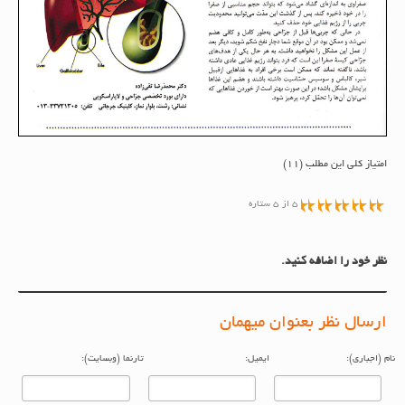
امتیاز کلی این مطلب (11)
5 از 5 ستاره
نظر خود را اضافه کنید.
ارسال نظر بعنوان میهمان
م (اجباری):
ایمیل:
تارنما (وبسایت):