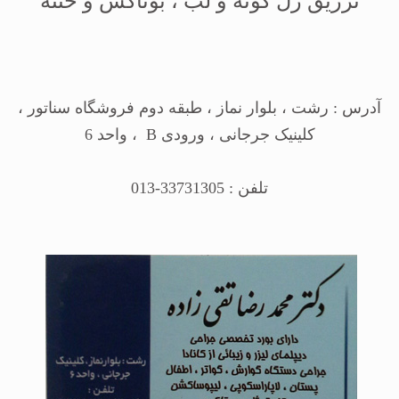
تزریق ژل گونه و لب ، بوتاکس و ختنه
آدرس : رشت ، بلوار نماز ، طبقه دوم فروشگاه سناتور ،
کلینیک جرجانی ، ورودی B ، واحد 6
تلفن : 33731305-013