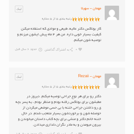
مهمان - سهیلا
لینک
رتبه بندی 5 از 5 ستاره
کار بوتاکس دکتر عالیه، طبیعی و موادی که استفاده میکنن
کیفیت بسیار خوبی داره. من هر ۴ ماه پیش ایشون میزنم و
توصیه شون میکنم.
به اشتراک گذاشتن
0
حدود 6 سال قبل
مهمان - Rezaii
لینک
رتبه بندی 5 از 5 ستاره
دکتر رو برای هر نوع جراحی توصیه میکنم. دیروز در
مطبشون برای بوتاکس رفته بودم و منتظر بودم ، یه پسر بچه
ی رو داشتن جراحی ختنه با بی حسی موضعی میکردن از
حوصله شون و برخوردشون بسیار متعجب شدم. در حال
ختنه خانم دکتر و منشی برای بچه کتاب داستان میخوندن و
بیرون میومدن و به مادر نگران دلداری میدادن.