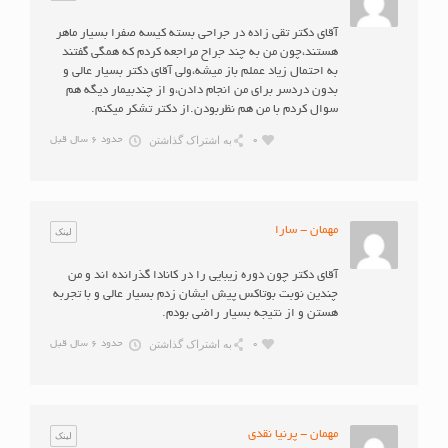
آقای دکتر تقی زاده در جراحی بسته کیسه صفرا بسیار ماهر
هستند،چون من به چند جراح مراجعه کردم که همگی گفتند
به احتمال زیاد عملم باز میشه،ولی آقای دکتر بسیار عالی و
بدون دردسر برای من انجام دادن،و از چندبیمار دیگه هم
سوال کردم با من هم نظربودن.از دکتر تشکر میکنم.
به اشتراک گذاشتن
0
حدود 6 سال قبل
مهمان - سارا
لینک
آقای دکتر چون دوره زیبایی را در کانادا گذرانده اند و من
چندین نوبت بوتاکس پیش ایشان زدم بسیار عالی و با تجربه
هستن و از نتیجه بسیار راضی بودم.
به اشتراک گذاشتن
0
حدود 6 سال قبل
مهمان - پرنیا نقدی
لینک