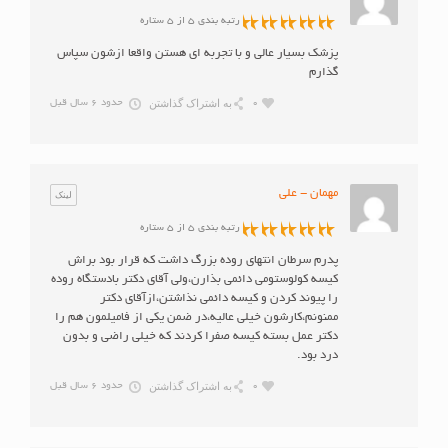
رتبه بندی 5 از 5 ستاره
پزشک بسیار عالی و با تجربه ای هستن واقعا ازشون سپاس
گذارم
به اشتراک گذاشتن
0
حدود 6 سال قبل
مهمان - علی
لینک
رتبه بندی 5 از 5 ستاره
پدرم سرطان انتهای روده بزرگ داشت که قرار بود براش
کیسه کولوستومی دائمی بذارن،ولی آقای دکتر بادستگاه روده
را پیوند کردن و کیسه دائمی نذاشتن،ازآقای دکتر
ممنونم،کارشون خیلی عالیه،در ضمن یکی از فامیلمون هم را
دکتر عمل بسته کیسه صفرا کردند که خیلی راضی و بدون
درد بود.
به اشتراک گذاشتن
0
حدود 6 سال قبل