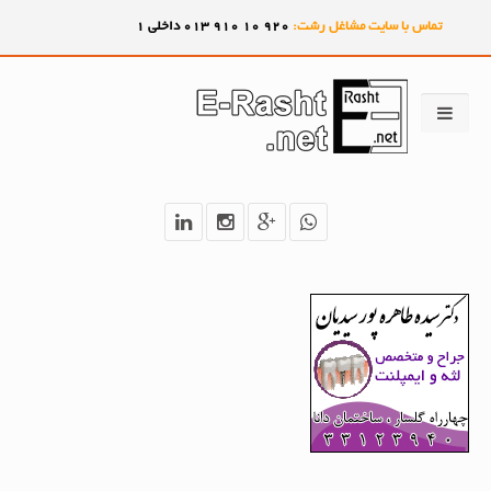
تماس با سایت مشاغل رشت:
920
10
910
013 داخلی 1