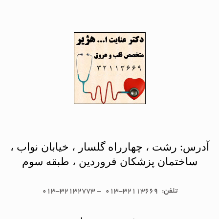
آدرس: رشت ، چهارراه گلسار ، خیابان نواب ،
ساختمان پزشکان فروردین ، طبقه سوم
تلفن: 32113669-013 - 32132773-013