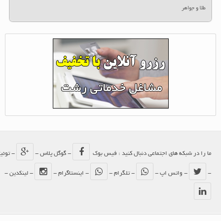
طلا و جواهر
ما را در شبکه های اجتماعی دنبال کنید : فیس بوک
- گوگل پلاس -
- توئیتر
-
- واتس اپ -
- تلگرام -
- اینستاگرام -
- لینکدین -