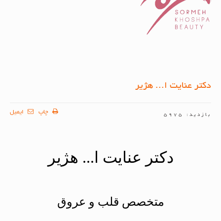
دکتر عنایت ا... هژیر
چاپ
ایمیل
بازدید: 5975
دکتر عنایت ا... هژیر
متخصص قلب و عروق