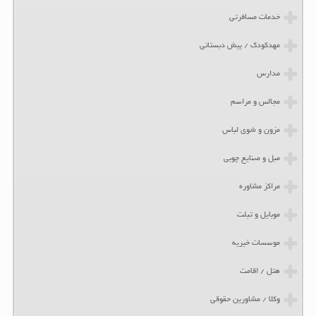
خدمات مسافرتی
مهدکودک / پیش دبستانی
مدارس
مجالس و مراسم
مزون و شوی لباس
مبل و صنایع چوبی
مراکز مشاوره
موبایل و تبلت
موسسات خیریه
هتل / اقامت
وکلا / مشاورین حقوقی