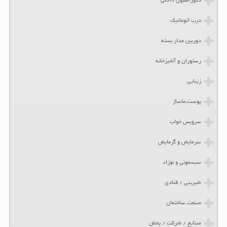
دکوراسیون داخلی
درب اتوماتیک
دوربین مدار بسته
رستوران و آشپزخانه
زیبایی
پوست،ماساژ
سرویس خواب
سرمایش و گرمایش
سیسمونی و نوزاد
شیرینی / قنادی
صنعت ساختمان
صنایع / شرکت / پخش