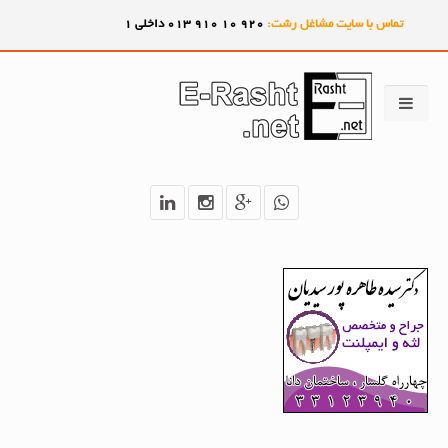
تماس با سایت مشاغل رشت:
920
10
910
013 داخلی 1