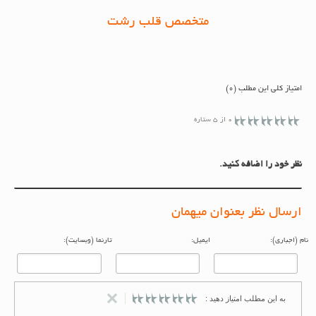
متخصص قلب رشت
امتیاز کلی این مطلب (0)
0 از 5 ستاره
نظر خود را اضافه کنید.
ارسال نظر بعنوان میهمان
م (اجباری):
ایمیل:
تارنما (وبسایت):
به این مطلب امتیاز دهید :