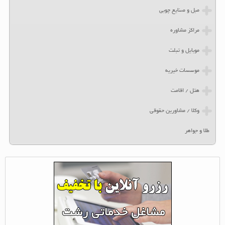
مبل و صنایع چوبی
مراکز مشاوره
موبایل و تبلت
موسسات خیریه
هتل / اقامت
وکلا / مشاورین حقوقی
طلا و جواهر