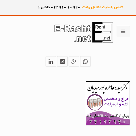
تماس با سایت مشاغل رشت:
920
10
910
013 داخلی 1