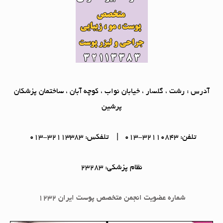
آدرس : رشت ، گلسار ، خیابان نواب ، کوچه آبان ، ساختمان پزشکان
پرشین
تلفن: 32110843-013 | تلفکس: 32113383-013
نظام پزشکی: 23283
شماره عضویت انجمن متخصص پوست ایران 1232