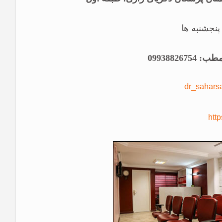
dr_saharsa
http