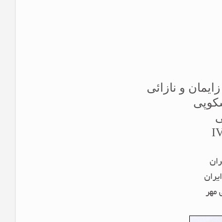
ایمان و نازائی
سکوپی
ی
IV
ران
یران
 مهر