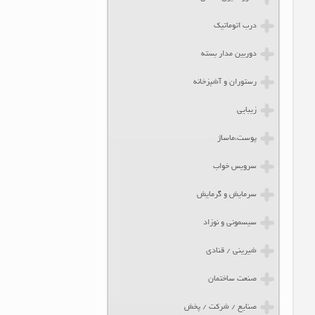
درب اتوماتیک
دوربین مدار بسته
رستوران و آشپزخانه
زیبایی
پوست،ماساژ
سرویس خواب
سرمایش و گرمایش
سیسمونی و نوزاد
شیرینی / قنادی
صنعت ساختمان
صنایع / شرکت / پخش