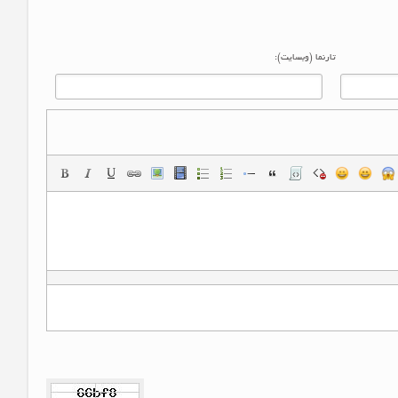
تارنما (وبسایت):