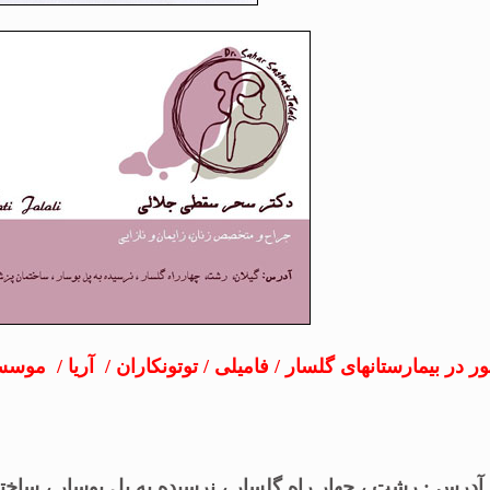
 در بیمارستانهای گلسار / فامیلی / توتونکاران / آریا / موس
آدرس : رشت ، چهار راه گلسار ، نرسیده به پل بوسار ، ساخت