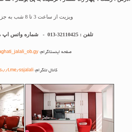
ویزیت از ساعت 3 تا 8 شب به جز پنجشنبه ها
تلفن : 32110425-013 - شماره واتس اپ مطب: 09938826754
صفحه اینستاگرام:
ghati_jalali_ob.gy
کانال تلگرام:
s://t.me/ssjalali