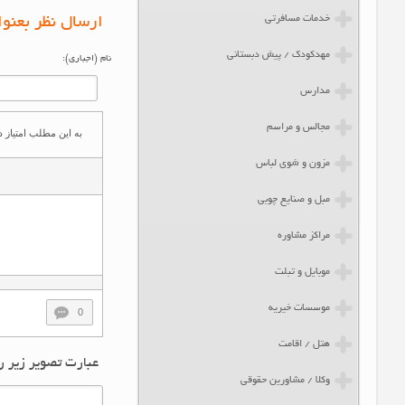
خدمات مسافرتی
ارسال نظر بعنوا
مهدکودک / پیش دبستانی
نام (اجباری):
مدارس
مجالس و مراسم
به این مطلب امتیاز ده
مزون و شوی لباس
مبل و صنایع چوبی
مراکز مشاوره
موبایل و تبلت
موسسات خیریه
0
هتل / اقامت
عبارت تصویر زیر ر
وکلا / مشاورین حقوقی