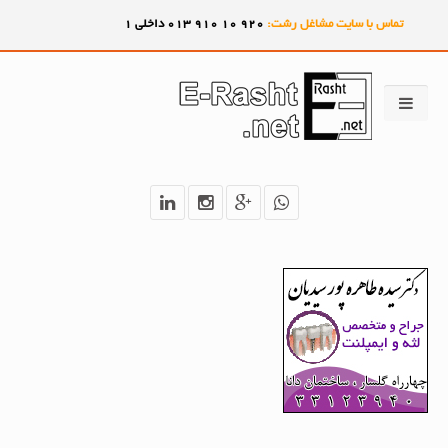
تماس با سایت مشاغل رشت:
920
10
910
013 داخلی 1