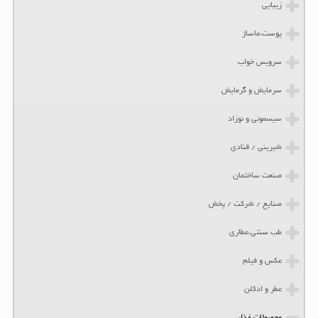
زیبایی
پوست،ماساژ
سرویس خواب
سرمایش و گرمایش
سیسمونی و نوزاد
شیرینی / قنادی
صنعت ساختمان
صنایع / شرکت / پخش
طب سنتی،عطاری
عکس و فیلم
عطر و ادکلن