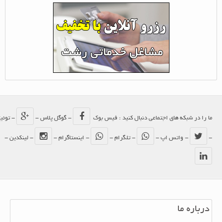
ما را در شبکه های اجتماعی دنبال کنید : فیس بوک
- گوگل پلاس -
- توئیتر
-
- واتس اپ -
- تلگرام -
- اینستاگرام -
- لینکدین -
درباره ما