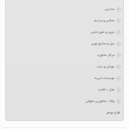
مدارس
مجالس و مراسم
مزون و شوی لباس
مبل و صنایع چوبی
مراکز مشاوره
موبایل و تبلت
موسسات خیریه
هتل / اقامت
وکلا / مشاورین حقوقی
طلا و جواهر