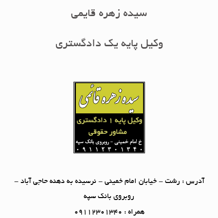
سیده زهره قایمی
وکیل پایه یک دادگستری
آدرس : رشت - خیابان امام خمینی - نرسیده به دهنه حاجی آباد -
روبروی بانک سپه
همراه : 09112301340