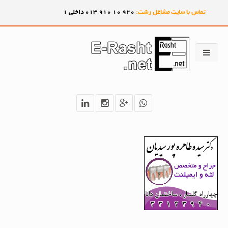
تماس با سایت مشاغل رشت:
920
10
910
013 داخلی 1