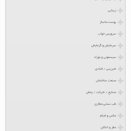
زیبایی
پوست،ماساژ
سرویس خواب
سرمایش و گرمایش
سیسمونی و نوزاد
شیرینی / قنادی
صنعت ساختمان
صنایع / شرکت / پخش
طب سنتی،عطاری
عکس و فیلم
عطر و ادکلن