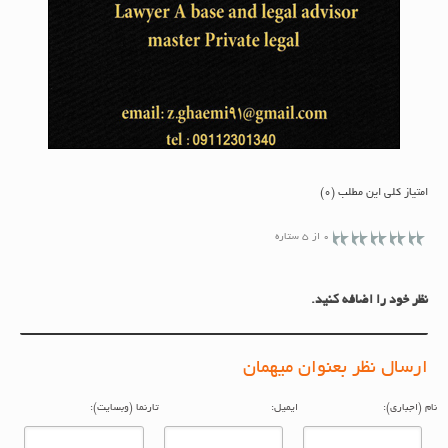
امتیاز کلی این مطلب (0)
0 از 5 ستاره
نظر خود را اضافه کنید.
ارسال نظر بعنوان میهمان
م (اجباری):
ایمیل:
تارنما (وبسایت):