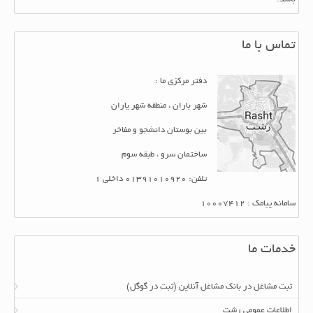
تماس با ما
دفتر مرکزی ما :
شهر باران ، منطقه شهر یاران
بین بوستان دانشجو و مفاخر
ساختمان سرو ، طبقه سوم
تلفن: 01391010920 داخلی 1
سامانه پیامک : 10007412
خدمات ما
ثبت مشاغل در بانک مشاغل آنلاین (ثبت در گوگل)
اطلاعات عمومی رشت