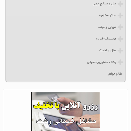
مبل و صنایع چوبی
مراکز مشاوره
موبایل و تبلت
موسسات خیریه
هتل / اقامت
وکلا / مشاورین حقوقی
طلا و جواهر