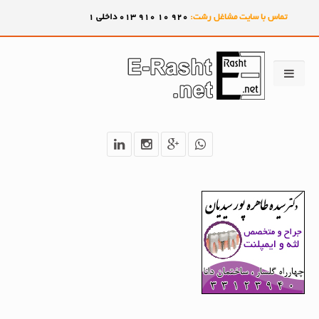
تماس با سایت مشاغل رشت:
920
10
910
013 داخلی 1