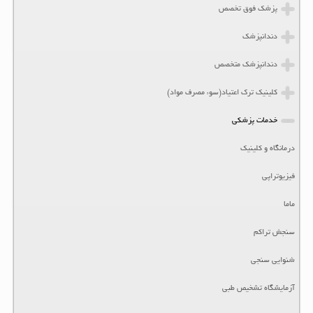
پزشک فوق تخصص
دندانپزشک
دندانپزشک متخصص
کلینیک ترک اعتیاد(سوء مصرف مواد)
خدمات پزشکی
درمانگاه و کلینیک
فیزیوتراپی
ماما
سنجش تراکم
شنوایی سنجی
آزمایشگاه تشخیص طبی