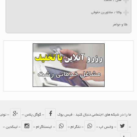
هتل / اقامت
وکلا / مشاورین حقوقی
طلا و جواهر
ما را در شبکه های اجتماعی دنبال کنید : فیس بوک
- گوگل پلاس -
- توئیتر
-
- واتس اپ -
- تلگرام -
- اینستاگرام -
- لینکدین -