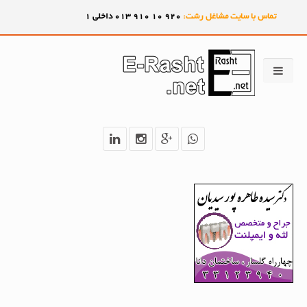
تماس با سایت مشاغل رشت:
920
10
910
013 داخلی 1