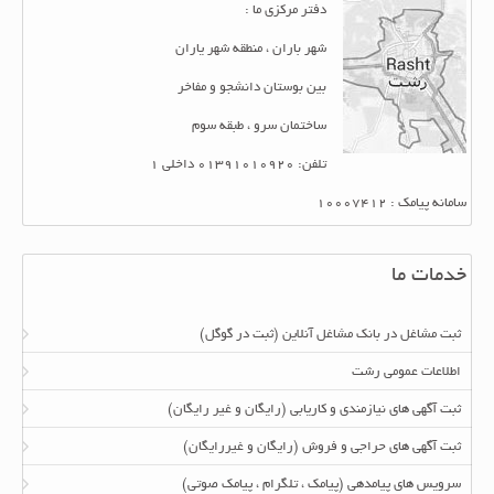
دفتر مرکزی ما :
شهر باران ، منطقه شهر یاران
بین بوستان دانشجو و مفاخر
ساختمان سرو ، طبقه سوم
تلفن: 01391010920 داخلی 1
سامانه پیامک : 10007412
خدمات ما
ثبت مشاغل در بانک مشاغل آنلاین (ثبت در گوگل)
اطلاعات عمومی رشت
ثبت آگهی های نیازمندی و کاریابی (رایگان و غیر رایگان)
ثبت آگهی های حراجی و فروش (رایگان و غیررایگان)
سرویس های پیامدهی (پیامک ، تلگرام ، پیامک صوتی)