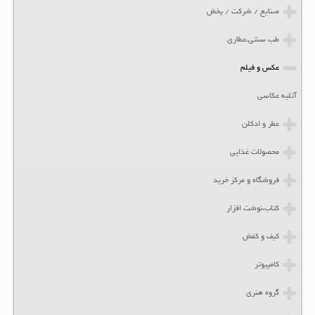
صنایع / شرکت / پخش
طب سنتی،عطاری
عکس و فیلم
آتلیه عکاسی
عطر و ادکلن
محصولات غذایی
فروشگاه و مرکز خرید
کتاب،نوشت افزار
کیف و کفش
کامپیوتر
گروه هنری