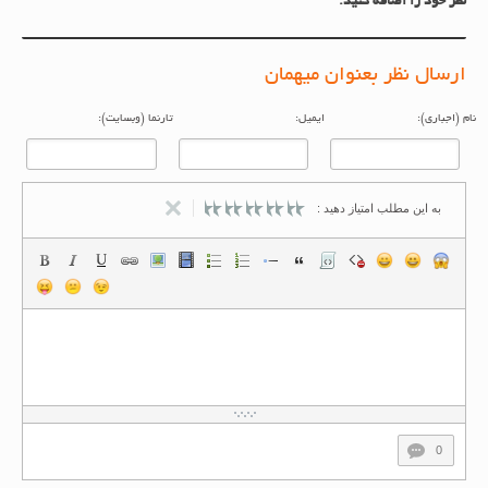
نظر خود را اضافه کنید.
ارسال نظر بعنوان میهمان
م (اجباری):
ایمیل:
تارنما (وبسایت):
به این مطلب امتیاز دهید :
0