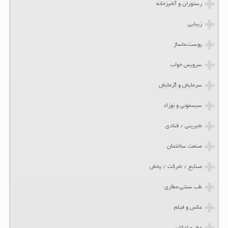
رستوران و آشپزخانه
زیبایی
پوست،ماساژ
سرویس خواب
سرمایش و گرمایش
سیسمونی و نوزاد
شیرینی / قنادی
صنعت ساختمان
صنایع / شرکت / پخش
طب سنتی،عطاری
عکس و فیلم