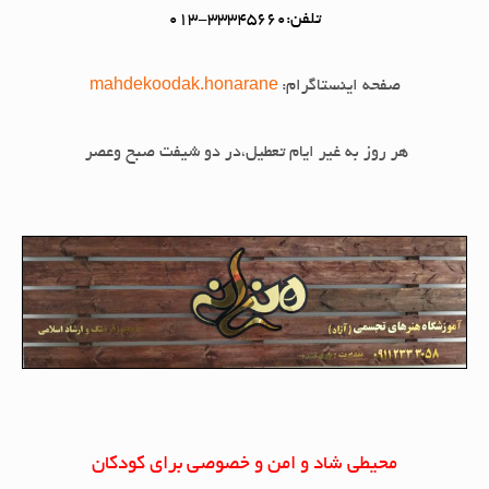
تلفن:33345660-013
صفحه اینستاگرام:
mahdekoodak.honarane
هر روز به غیر ایام تعطیل،در دو شیفت صبح وعصر
محیطی شاد و امن و خصوصی برای کودکان