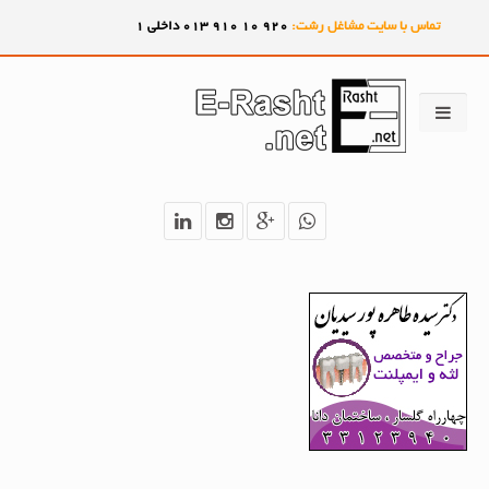
تماس با سایت مشاغل رشت:
920
10
910
013 داخلی 1