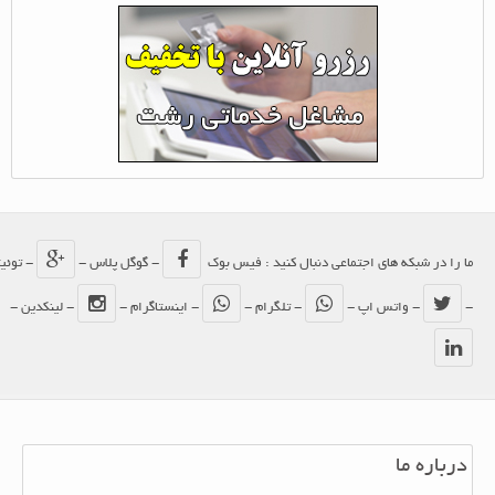
ما را در شبکه های اجتماعی دنبال کنید : فیس بوک
- گوگل پلاس -
- توئیتر
-
- واتس اپ -
- تلگرام -
- اینستاگرام -
- لینکدین -
درباره ما