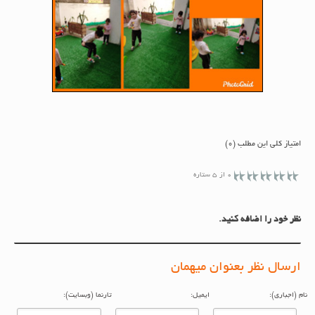
امتیاز کلی این مطلب (0)
0 از 5 ستاره
نظر خود را اضافه کنید.
ارسال نظر بعنوان میهمان
م (اجباری):
ایمیل:
تارنما (وبسایت):