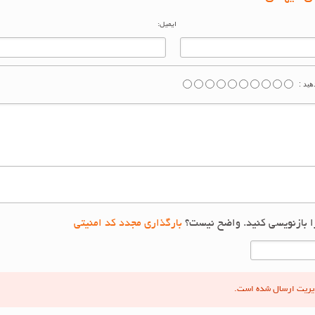
0 از 5 ستاره
ن میهمان
ایمیل:
ید :