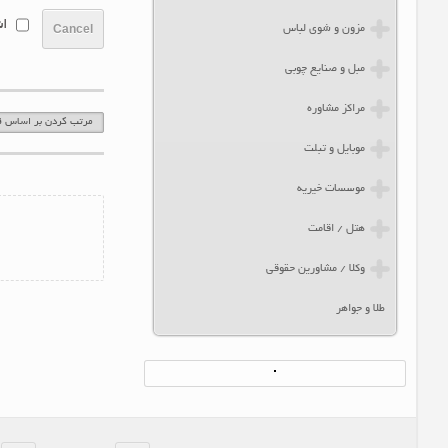
مزون و شوی لباس
مبل و صنایع چوبی
مراکز مشاوره
0
موبایل و تبلت
عبارت تصویر زیر ر
موسسات خیریه
هتل / اقامت
وکلا / مشاورین حقوقی
نظر شما به سامانه م
طلا و جواهر
اش
Cancel
مرتب کردن بر اساس قد