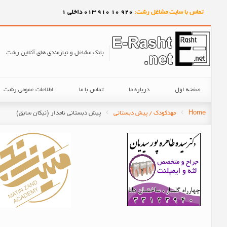
تماس با سایت مشاغل رشت:
920
10
910
013 داخلی 1
بانک مشاغل و نیازمندی های آنلاین رشت
صفحه اول
درباره ما
تماس با ما
اطلاعات عمومی رشت
Home
مهدکودک / پیش دبستانی
پیش دبستانی نامدار (نیکان سابق)