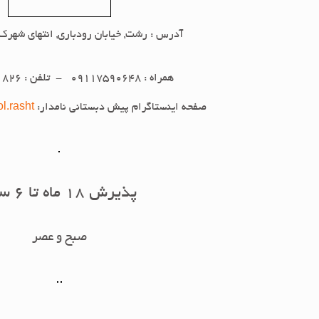
آدرس : رشت, خیابان رودباری, انتهای شهر
همراه : 09117590648 - تلفن : 33531826-013
صفحه اینستاگرام پیش دبستانی نامدار:
l.rasht
پذیرش 18 ماه تا 6 سال
صبح و عصر