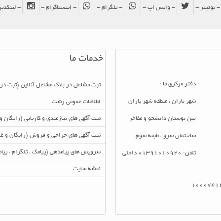
هیچ نظری یافت نشد
 توئیتر -
- واتس اپ -
- تلگرام -
- اینستاگرام -
- لینکدی
خدمات ما