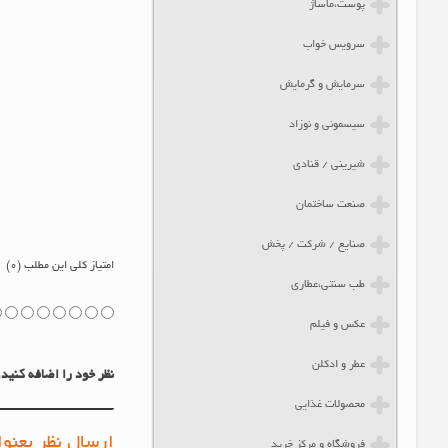
پوست،ماساژ
سرویس خواب
سرمایش و گرمایش
سیسمونی و نوزاد
شیرینی / قنادی
صنعت ساختمان
صنایع / شرکت / پخش
طب سنتی،عطاری
عکس و فیلم
عطر و ادکلن
محصولات غذایی
فروشگاه و مرکز خرید