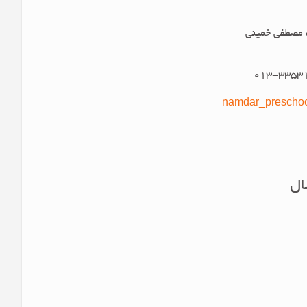
ک مصطفی خمینی
namdar_preschoo