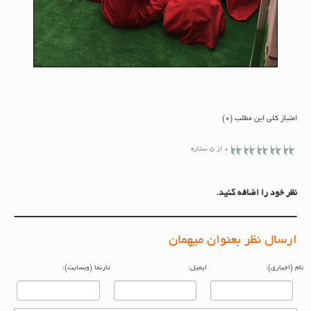
امتیاز کلی این مطلب (0)
0 از 5 ستاره
نظر خود را اضافه کنید.
ارسال نظر بعنوان میهمان
م (اجباری):
ایمیل:
تارنما (وبسایت):