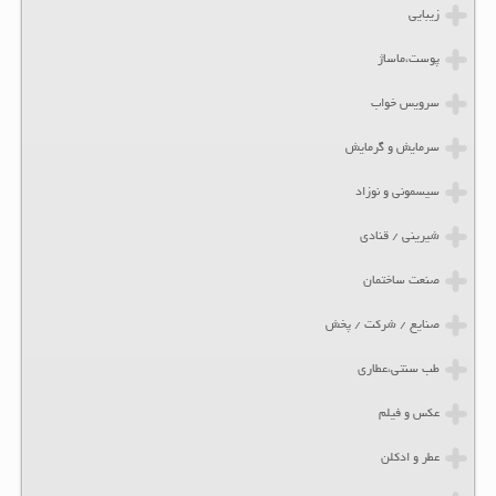
زیبایی
پوست،ماساژ
سرویس خواب
سرمایش و گرمایش
سیسمونی و نوزاد
شیرینی / قنادی
صنعت ساختمان
صنایع / شرکت / پخش
طب سنتی،عطاری
عکس و فیلم
عطر و ادکلن