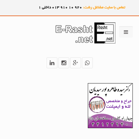
تماس با سایت مشاغل رشت:
920
10
910
013 داخلی 1