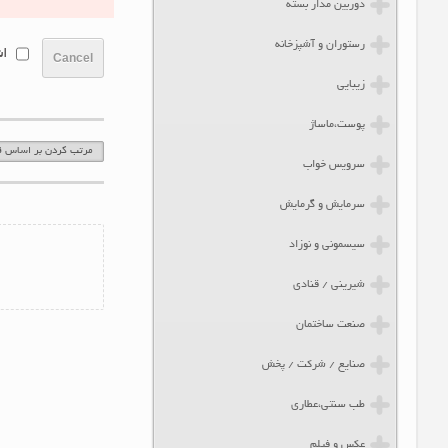
دوربین مدار بسته
رستوران و آشپزخانه
اش
Cancel
زیبایی
پوست،ماساژ
مرتب کردن بر اساس قد
سرویس خواب
سرمایش و گرمایش
سیسمونی و نوزاد
شیرینی / قنادی
صنعت ساختمان
صنایع / شرکت / پخش
طب سنتی،عطاری
عکس و فیلم