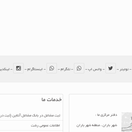
 توئیتر -
- واتس اپ -
- تلگرام -
- اینستاگرام -
- لینکدی
خدمات ما
دفتر مرکزی ما :
ثبت مشاغل در بانک مشاغل آنلاین (ثبت در
شهر باران ، منطقه شهر یاران
اطلاعات عمومی رشت