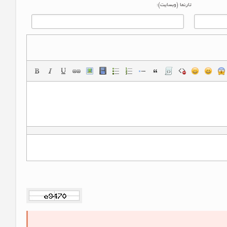
تارنما (وبسایت):