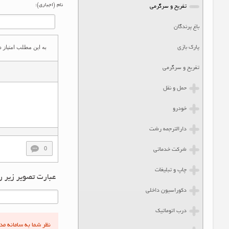
نام (اجباری):
تفریح و سرگرمی
باغ پرندگان
به این مطلب امتیاز ده
پارک بازی
تفریح و سرگرمی
حمل و نقل
خودرو
دارالترجمه رشت
0
شرکت خدماتی
چاپ و تبلیغات
عبارت تصویر زیر ر
دکوراسیون داخلی
درب اتوماتیک
نظر شما به سامانه م