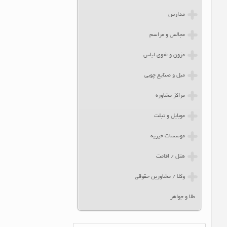
مدارس
مجالس و مراسم
مزون و شوی لباس
مبل و صنایع چوبی
مراکز مشاوره
موبایل و تبلت
موسسات خیریه
هتل / اقامت
وکلا / مشاورین حقوقی
طلا و جواهر