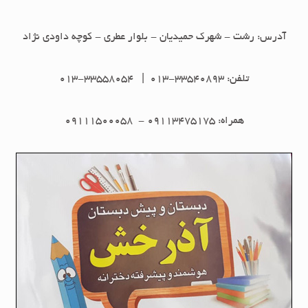
آدرس: رشت - شهرک حمیدیان - بلوار عطری - کوچه داودی نژاد
تلفن: 33540893-013 | 33558054-013
همراه: 09113475175 - 09111500058