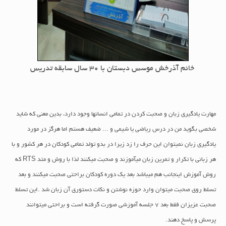
خانم آذرخش موسس دبستان با 30 سال سابقه تدریس
مهارت یادگیری زبان و صحبت کردن در تمامی انسانها وجود دارد، بدین معنی که شاید
شخصی بگوید من در درس ریاضی یا شیمی و ... ضعیف هستم اما هرگز در مورد
یادگیری زبان نمیتوان این حرف را زد زیرا در بدو تولد تمامی کودکان در هر کشور و با
هر زبانی با تکرار و تمرین زبان میآموزند و صحبت میکنند لذا با روش و متد RTS که
روش آموزش اینجانب هم میباشد بعد یک دوره کودکان براحتی صحبت میکنند و بعد
تسلط روی صحبت میتوان وارد حوزه نوشتن و نکات دستوری آن زبان شد .این تسلط
صحبت عزیزان فقط بعد ۷ جلسه آموزشی صورت گرفته است و براحتی میتوانند
پرسش و پاسخ دهند.