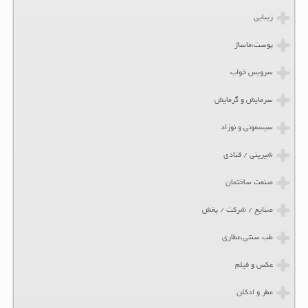
زیبایی
پوست،ماساژ
سرویس خواب
سرمایش و گرمایش
سیسمونی و نوزاد
شیرینی / قنادی
صنعت ساختمان
صنایع / شرکت / پخش
طب سنتی،عطاری
عکس و فیلم
عطر و ادکلن