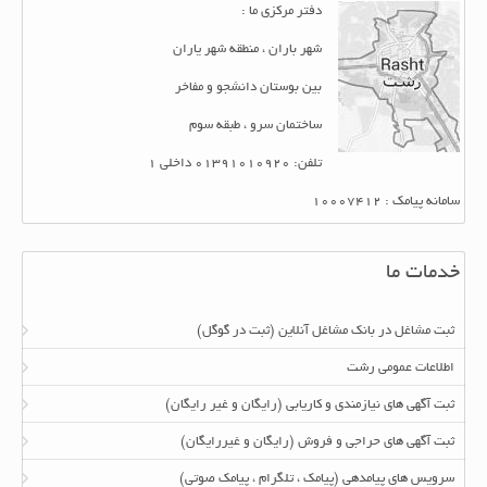
دفتر مرکزی ما :
شهر باران ، منطقه شهر یاران
بین بوستان دانشجو و مفاخر
ساختمان سرو ، طبقه سوم
تلفن: 01391010920 داخلی 1
سامانه پیامک : 10007412
خدمات ما
ثبت مشاغل در بانک مشاغل آنلاین (ثبت در گوگل)
اطلاعات عمومی رشت
ثبت آگهی های نیازمندی و کاریابی (رایگان و غیر رایگان)
ثبت آگهی های حراجی و فروش (رایگان و غیررایگان)
سرویس های پیامدهی (پیامک ، تلگرام ، پیامک صوتی)