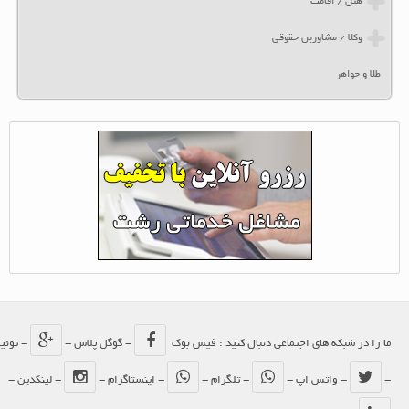
هتل / اقامت
وکلا / مشاورین حقوقی
طلا و جواهر
ما را در شبکه های اجتماعی دنبال کنید : فیس بوک
- گوگل پلاس -
- توئیتر
-
- واتس اپ -
- تلگرام -
- اینستاگرام -
- لینکدین -