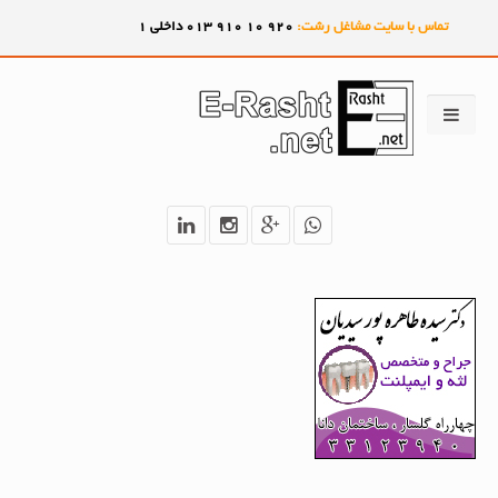
تماس با سایت مشاغل رشت:
920
10
910
013 داخلی 1