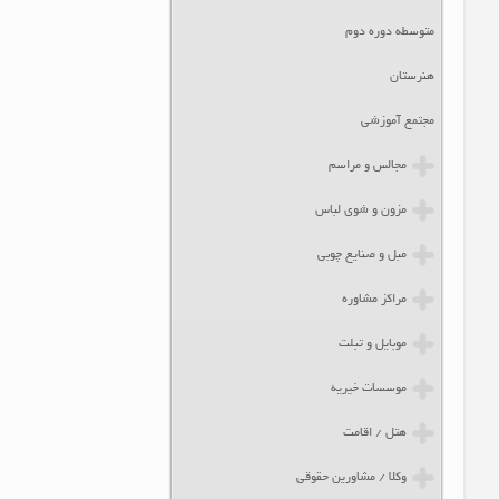
متوسطه دوره دوم
هنرستان
مجتمع آموزشی
مجالس و مراسم
مزون و شوی لباس
مبل و صنایع چوبی
مراکز مشاوره
موبایل و تبلت
موسسات خیریه
هتل / اقامت
وکلا / مشاورین حقوقی