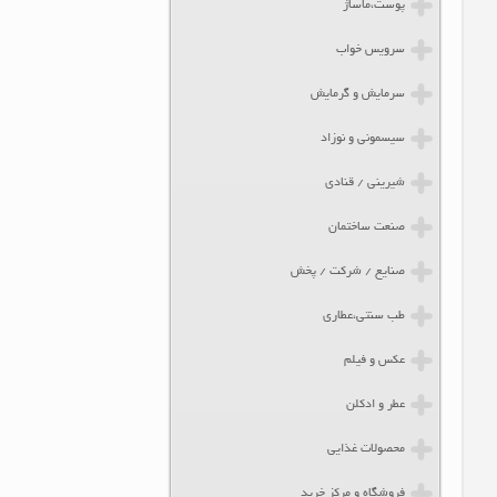
پوست،ماساژ
سرویس خواب
سرمایش و گرمایش
سیسمونی و نوزاد
شیرینی / قنادی
صنعت ساختمان
صنایع / شرکت / پخش
طب سنتی،عطاری
عکس و فیلم
عطر و ادکلن
محصولات غذایی
فروشگاه و مرکز خرید