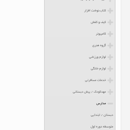
کتاب،نوشت افزار
کیف و کفش
کامپیوتر
گروه هنری
لوازم ورزشی
لوازم خانگی
خدمات مسافرتی
مهدکودک / پیش دبستانی
مدارس
دبستان / ابتدایی
متوسطه دوره اول