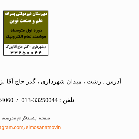
آدرس : رشت ، میدان شهرداری ، گذر حاج آقا ب
تلفن : 33250044-013 / 33224060-013
صفحه اینستاگرام مدرسه:
tagram.com/elmosanatnovin