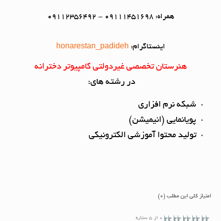
همراه: 09111451698 - 09112356492
اینستاگرام:
honarestan_padideh
هنرستان تخصصی غیردولتی کامپیوتر دخترانه
در رشته های:
شبکه نرم افزاری
پویانمایی (انیمیشن)
تولید محتوا آموزشی الکترونیکی
امتیاز کلی این مطلب (0)
0 از 5 ستاره