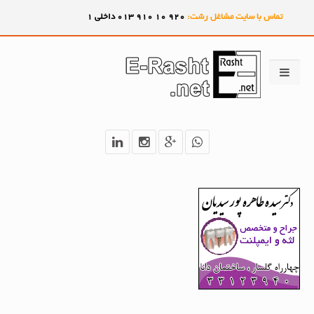
تماس با سایت مشاغل رشت:
920
10
910
013 داخلی 1