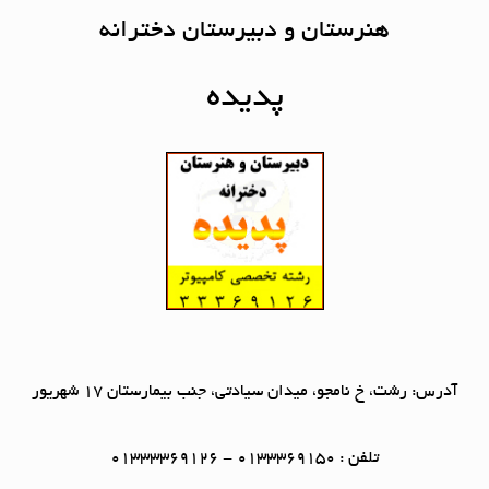
هنرستان و دبیرستان دخترانه
پدیده
آدرس: رشت، خ نامجو، میدان سیادتی، جنب بیمارستان 17 شهریور
تلفن : 0133369150 - 01333369126