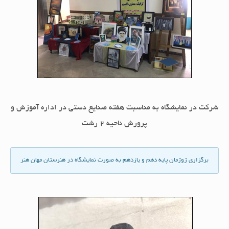
شركت در نمايشگاه به مناسبت هفته صنايع دستى در اداره آموزش و
پرورش ناحيه 2 رشت
برگزارى ژوژمان پايه دهم و يازدهم به صورت نمايشگاه در هنرستان مهان هنر