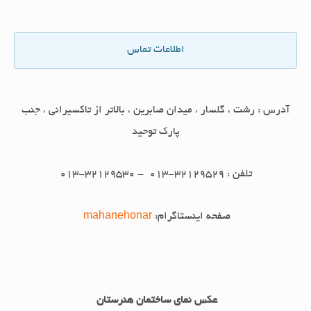
اطلاعات تماس
آدرس : رشت ، گلسار ، میدان صابرین ، بالاتر از تاکسیرانی ، جنب
پارک توحید
تلفن : 32129529-013 - 32129530-013
صفحه اینستاگرام:
mahanehonar
عکس نمای ساختمان هنرستان