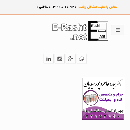
تماس با سایت مشاغل رشت:
920
10
910
013 داخلی 1