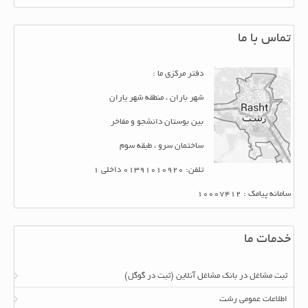
تماس با ما
دفتر مرکزی ما :
شهر باران ، منطقه شهر یاران
بین بوستان دانشجو و مفاخر
ساختمان سرو ، طبقه سوم
تلفن: 01391010920 داخلی 1
سامانه پیامک : 10007412
خدمات ما
ثبت مشاغل در بانک مشاغل آنلاین (ثبت در گوگل)
اطلاعات عمومی رشت