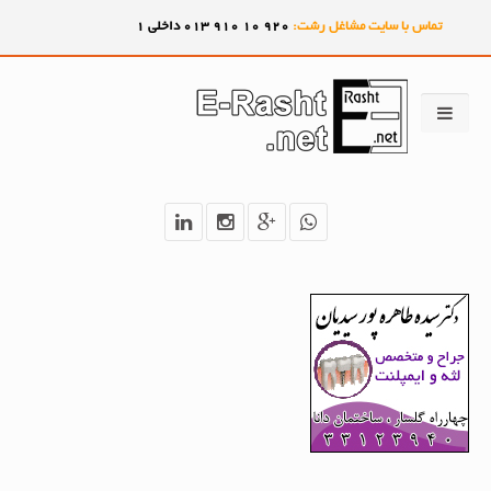
تماس با سایت مشاغل رشت:
920
10
910
013 داخلی 1