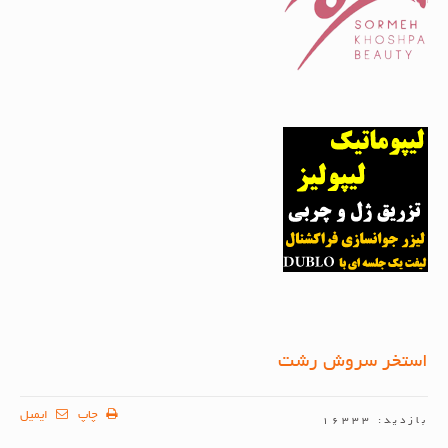
استخر سروش رشت
چاپ
ایمیل
بازدید: 16333