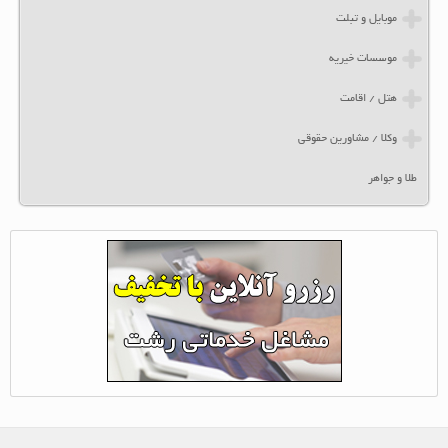
موبایل و تبلت
موسسات خیریه
هتل / اقامت
وکلا / مشاورین حقوقی
طلا و جواهر