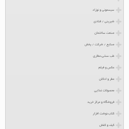
سیسمونی و نوزاد
شیرینی / قنادی
صنعت ساختمان
صنایع / شرکت / پخش
طب سنتی،عطاری
عکس و فیلم
عطر و ادکلن
محصولات غذایی
فروشگاه و مرکز خرید
کتاب،نوشت افزار
کیف و کفش