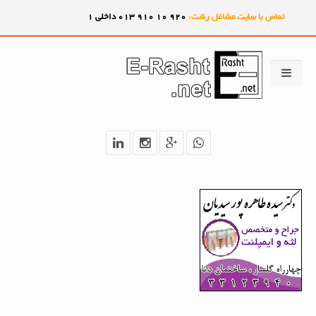
تماس با سایت مشاغل رشت:
920
10
910
013 داخلی 1