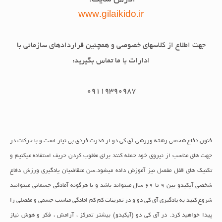
آدرس سایت:
www.gilaikido.ir
جهت اطلاع از کلاسهای خصوصی و همچنین قراردادهای سازمانی با
ادارات با ما تماس بگیرید:
09119390987
فنون دفاع شخصی رشته ورزشی آی کی دو از قدرت فردی بی نیاز است و با حرکات در
جهت های مناسب از نیروی خود حمله کنند برای مغلوب کردن حریف استفاده میکنیم و
تکنیک های قفل مفصل نیز آموزش داده میشود.سن متقاضیان یادگیری ورزش دفاع
شخصی آیکیدو بین 9 تا 69 سال میتواند باشد و با هرگونه آمادگی جسمانی میتوانید
شروع کنید به یادگیری آی کی دو و در تمرینات کم کم امادگی مناسب جسمی و مفصلی را
پیدا خواهید کرد. در آی کی دو (آیکیدو) بیشتر تمرکز ، آرامش ، فکر و هوش نیاز