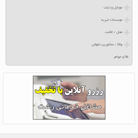
موبایل و تبلت
موسسات خیریه
هتل / اقامت
وکلا / مشاورین حقوقی
طلا و جواهر