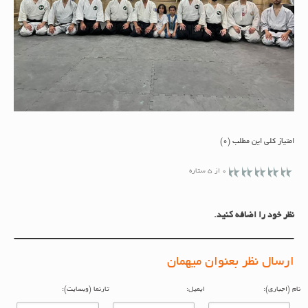
امتیاز کلی این مطلب (0)
0 از 5 ستاره
نظر خود را اضافه کنید.
ارسال نظر بعنوان میهمان
م (اجباری):
ایمیل:
تارنما (وبسایت):